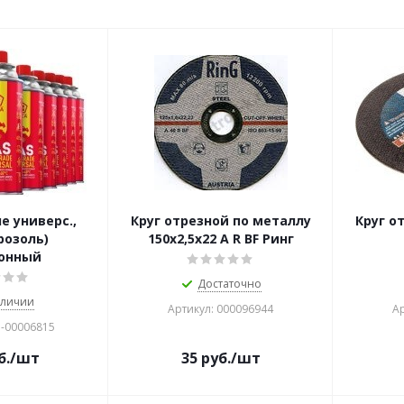
е универс.,
Круг отрезной по металлу
Круг о
розоль)
150х2,5х22 A R BF Ринг
зонный
Достаточно
аличии
Артикул: 000096944
Ар
Б-00006815
б.
/шт
35
руб.
/шт