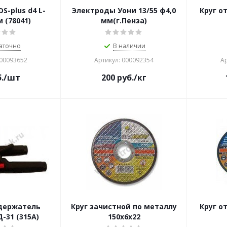
S-plus d4 L-
Электроды Уони 13/55 ф4,0
Круг о
 (78041)
мм(г.Пенза)
аточно
В наличии
000093652
Артикул: 000092354
Ар
.
/шт
200
руб.
/кг
держатель
Круг зачистной по металлу
Круг о
-31 (315А)
150х6х22