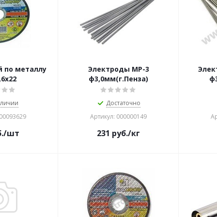
й по металлу
Электроды МР-3
Элек
,6х22
ф3,0мм(г.Пенза)
ф
аличии
Достаточно
000093629
Артикул: 000000149
Ар
.
/шт
231
руб.
/кг