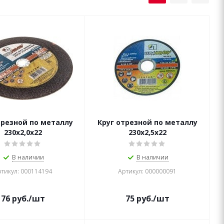
трезной по металлу
Круг отрезной по металлу
230х2,0х22
230х2,5х22
В наличии
В наличии
тикул: 000114194
Артикул: 000000091
76
руб.
/шт
75
руб.
/шт