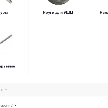
буры
Круги для УШМ
Наж
ерьевые
на
убывание)