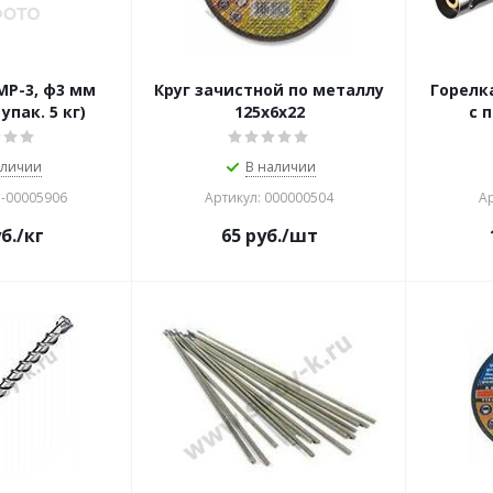
Р-3, ф3 мм
Круг зачистной по металлу
Горелк
упак. 5 кг)
125х6х22
с 
аличии
В наличии
Б-00005906
Артикул: 000000504
Ар
б.
/кг
65
руб.
/шт