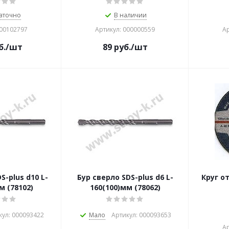
аточно
В наличии
000102797
Артикул: 000000559
Ар
б.
/шт
89
руб.
/шт
S-plus d10 L-
Бур сверло SDS-plus d6 L-
Круг о
м (78102)
160(100)мм (78062)
кул: 000093422
Мало
Артикул: 000093653
Ар