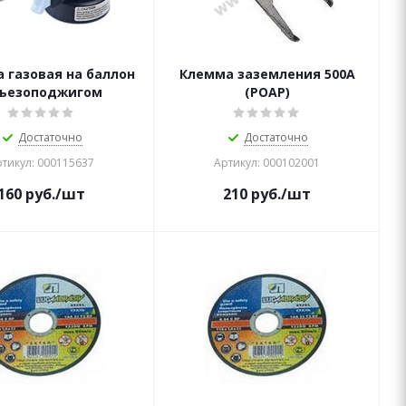
а газовая на баллон
Клемма заземления 500А
пьезоподжигом
(РОАР)
Достаточно
Достаточно
тикул: 000115637
Артикул: 000102001
160
руб.
/шт
210
руб.
/шт