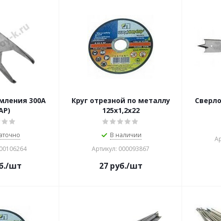
мления 300А
Круг отрезной по металлу
Сверло
АР)
125х1,2х22
аточно
В наличии
Ар
000106264
Артикул: 000093867
б.
/шт
27
руб.
/шт