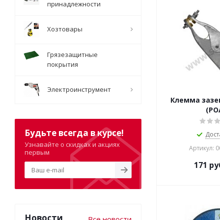
принадлежности
Хозтовары
Грязезащитные
покрытия
Электроинструмент
Клемма зазе
(РО
Будьте всегда в курсе!
Дост
Узнавайте о скидках и акциях
Артикул: 
первым
171
ру
Новости
Все новости