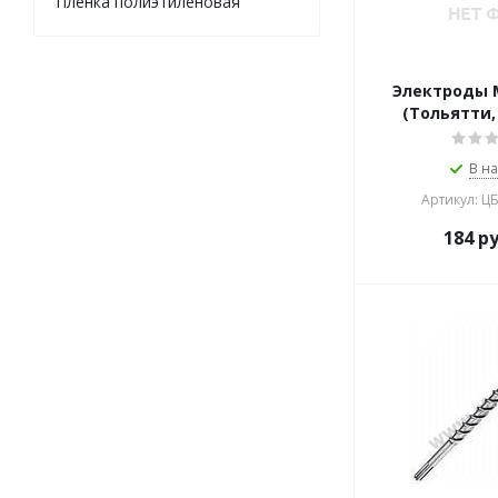
Пленка полиэтиленовая
Электроды М
(Тольятти, 
В н
Артикул: Ц
184
ру