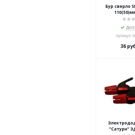
Бур сверло SD
110(50)мм
Дост
Артикул: 
36
руб
Электродо
"Сатурн" ЭД