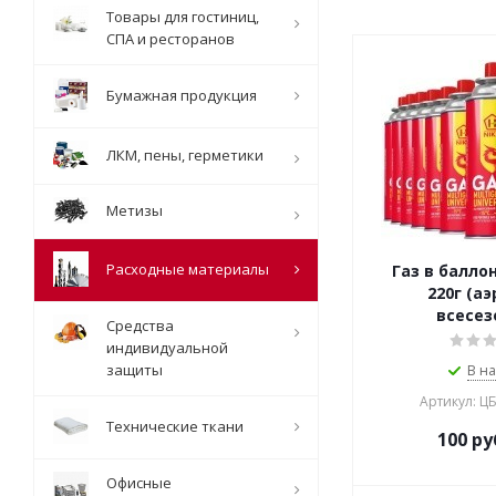
Товары для гостиниц,
СПА и ресторанов
Бумажная продукция
ЛКМ, пены, герметики
Метизы
Расходные материалы
Газ в баллон
220г (аэ
всесе
Средства
индивидуальной
защиты
В н
Артикул: Ц
Технические ткани
100
ру
Офисные