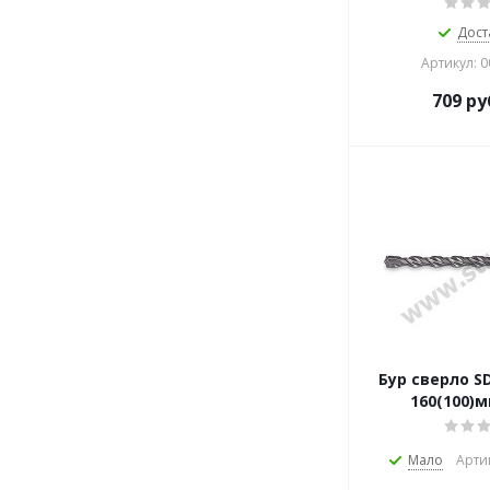
Дост
Артикул: 
709
ру
Бур сверло SD
160(100)м
Мало
Арти