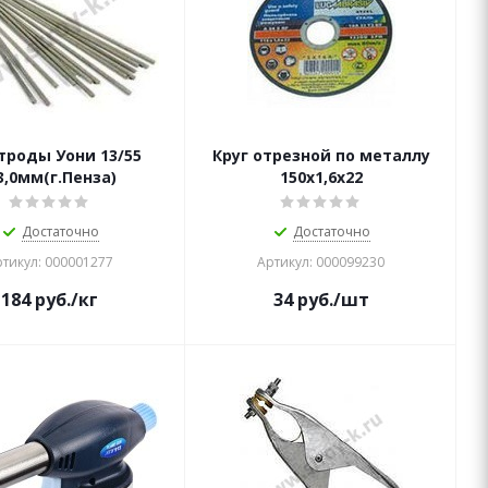
троды Уони 13/55
Круг отрезной по металлу
3,0мм(г.Пенза)
150х1,6х22
Достаточно
Достаточно
тикул: 000001277
Артикул: 000099230
184
руб.
/кг
34
руб.
/шт