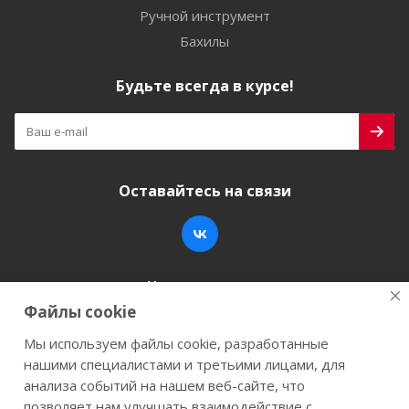
Ручной инструмент
Бахилы
Будьте всегда в курсе!
Оставайтесь на связи
Наши контакты
Файлы cookie
+7 (846) 200-05-15
info@stroy-k.ru
Мы используем файлы cookie, разработанные
нашими специалистами и третьими лицами, для
г. Самара, ул. Заводское шоссе, 17
анализа событий на нашем веб-сайте, что
позволяет нам улучшать взаимодействие с