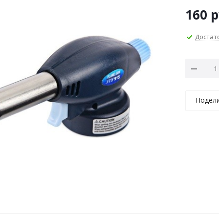
160
р
Достат
Подел