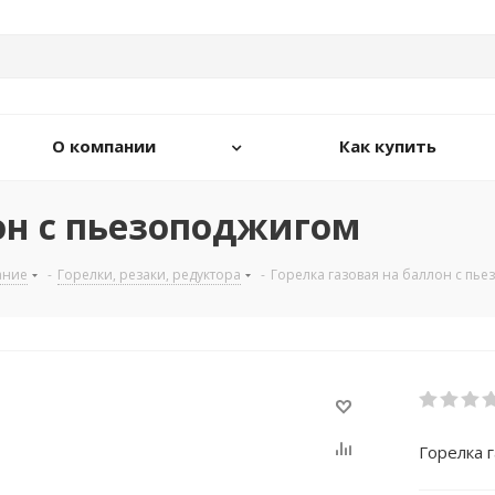
О компании
Как купить
он с пьезоподжигом
ание
-
Горелки, резаки, редуктора
-
Горелка газовая на баллон с пь
Горелка 