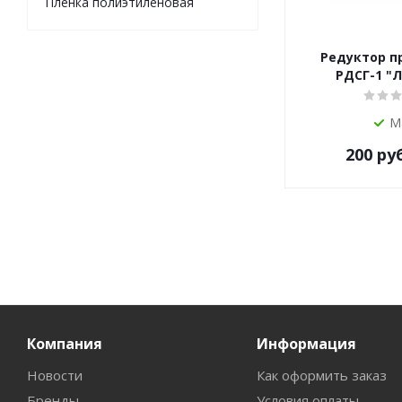
Пленка полиэтиленовая
Редуктор п
РДСГ-1 "
М
200
руб
Компания
Информация
Новости
Как оформить заказ
Бренды
Условия оплаты