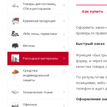
Товары для гостиниц,
СПА и ресторанов
Как купить
Бумажная продукция
Оформить заказ н
проверьте правил
ЛКМ, пены, герметики
Быстрый заказ
Метизы
Функция «Быстрый
Расходные материалы
форму, и через к
качества товара, 
Средства
индивидуальной
По результатам з
защиты
позициями, либо 
телефон и ждёт д
Технические ткани
Оформление за
Офисные