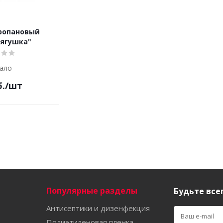
ропановый
Лягушка"
ало
.
/шт
Популярные разделы
Будьте всег
Антисептики и дизенфекция
Полиэтиленовая пленка