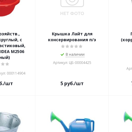
озяйств.,
Крышка Лайт для
руглый, с
консервирования п/э
(кор
астиковый,
 IDEA М2506
В наличии
ный)
Артикул: ЦБ-00004425
Арт
кул: 000114904
б.
/шт
5
руб.
/шт