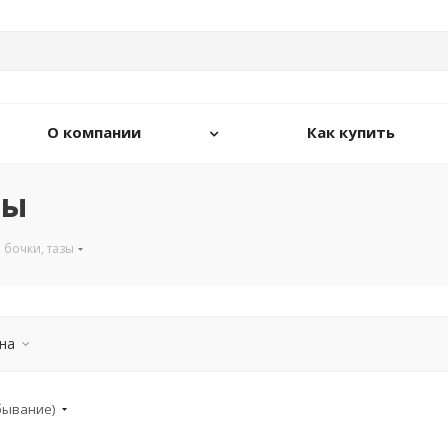
О компании
Как купить
зы
 бочки, тазы
на
убывание)