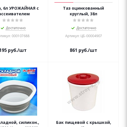
, 6л УРОЖАЙНАЯ с
Таз оцинкованный
ассеивателем
круглый, 38л
Достаточно
Достаточно
тикул: 000107688
Артикул: ЦБ-00004907
195
руб.
/шт
861
руб.
/шт
кладной, силикон.,
Бак пищевой с крышкой,