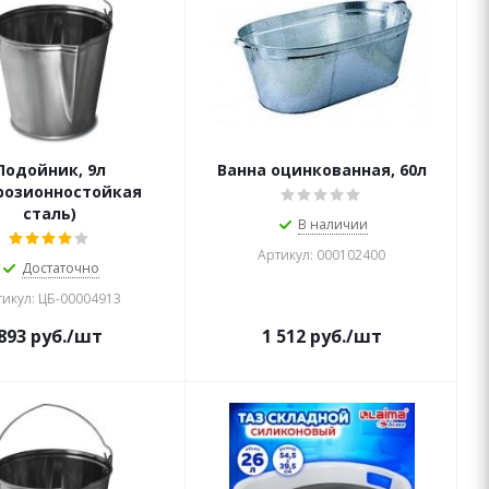
Подойник, 9л
Ванна оцинкованная, 60л
розионностойкая
сталь)
В наличии
Артикул: 000102400
Достаточно
икул: ЦБ-00004913
893
руб.
/шт
1 512
руб.
/шт