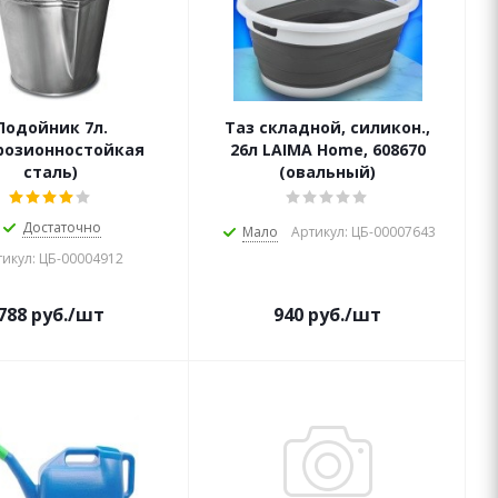
Подойник 7л.
Таз складной, силикон.,
розионностойкая
26л LAIMA Home, 608670
сталь)
(овальный)
Достаточно
Мало
Артикул: ЦБ-00007643
икул: ЦБ-00004912
788
руб.
/шт
940
руб.
/шт