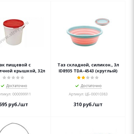
ак пищевой с
Таз складной, силикон., 3л
ичной крышкой, 32л
ID8935 TDA-4543 (круглый)
Достаточно
Достаточно
тикул: 000099911
Артикул: ЦБ-00010383
695
руб.
/шт
310
руб.
/шт