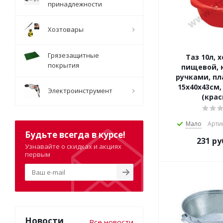
принадлежности
Хозтовары
Грязезащитные
Таз 10л, х
покрытия
пищевой, к
ручками, пл
15х40х43см,
Электроинструмент
(крас
Мало
Арти
Будьте всегда в курсе!
231
ру
Узнавайте о скидках и акциях
первым
Новости
Все новости