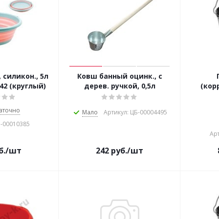
 силикон., 5л
Ковш банный оцинк., с
42 (круглый)
дерев. ручкой, 0,5л
(кор
аточно
Мало
Артикул: ЦБ-00004495
Б-00010385
Арт
б.
/шт
242
руб.
/шт