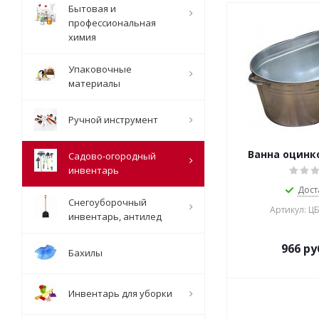
Бытовая и
профессиональная
химия
Упаковочные
материалы
Ручной инструмент
Ванна оцинко
Садово-огородный
инвентарь
Дост
Снегоуборочный
Артикул: Ц
инвентарь, антилед
966
ру
Бахилы
Инвентарь для уборки