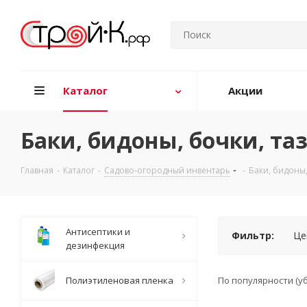
Каталог
Акции
Баки, бидоны, бочки, та
Главная
-
Каталог
-
Садово-огородный инвентарь
-
Баки, бидоны,
Антисептики и
Фильтр:
Це
дезинфекция
Полиэтиленовая пленка
По популярности (