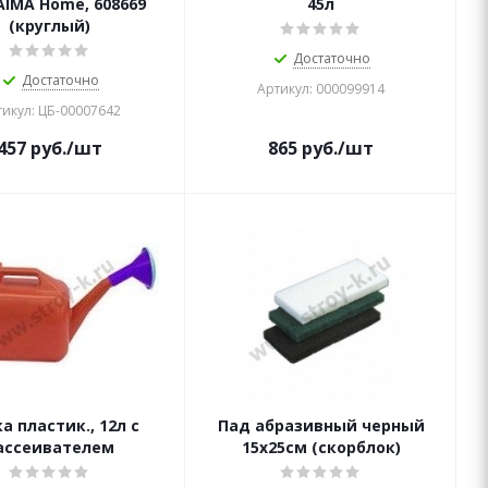
AIMA Home, 608669
45л
(круглый)
Достаточно
Достаточно
Артикул: 000099914
икул: ЦБ-00007642
457
руб.
/шт
865
руб.
/шт
а пластик., 12л с
Пад абразивный черный
ассеивателем
15х25см (скорблок)