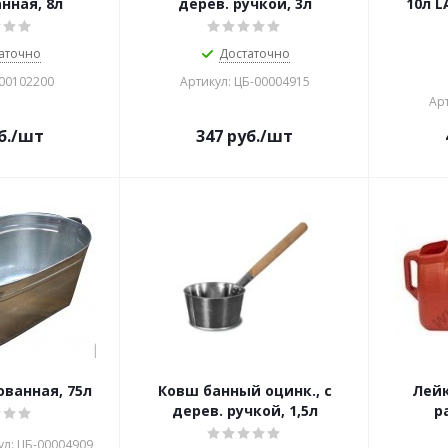
нная, 8л
дерев. ручкой, 3л
10л L
аточно
Достаточно
000102200
Артикул: ЦБ-00004915
Арт
б.
/шт
347
руб.
/шт
ванная, 75л
Ковш банный оцинк., с
Лейк
дерев. ручкой, 1,5л
р
ул: ЦБ-00004909