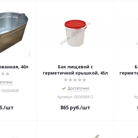
ванная, 40л
Бак пищевой с
Б
герметичной крышкой, 45л
гермет
аточно
Достаточно
Б-00004908
Артикул: 000099912
Ар
б.
/шт
865
руб.
/шт