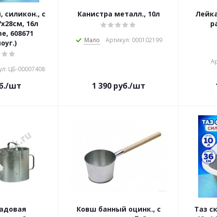
 силикон., с
Канистра металл., 10л
Лейка
х28см, 16л
р
e, 608671
Мало
Артикул: 000102199
оуг.)
Ар
ул: ЦБ-00007408
б.
/шт
1 390
руб.
/шт
адовая
Ковш банный оцинк., с
Таз с