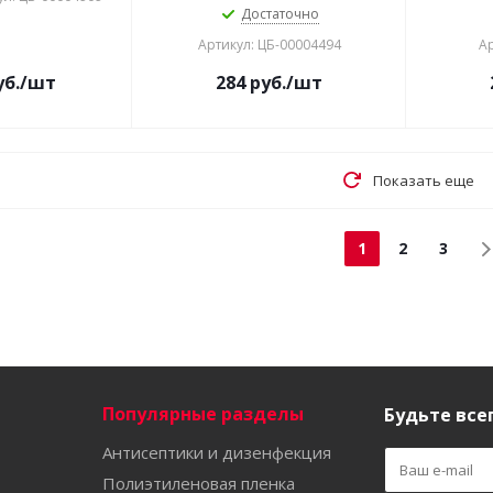
Достаточно
Артикул: ЦБ-00004494
Ар
б.
/шт
284
руб.
/шт
Показать еще
1
2
3
Популярные разделы
Будьте всег
Антисептики и дизенфекция
Полиэтиленовая пленка