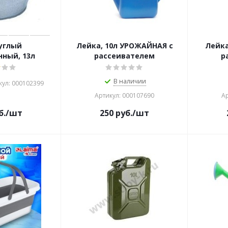
углый
Лейка, 10л УРОЖАЙНАЯ с
Лейка
ный, 13л
рассеивателем
р
В наличии
кул: 000102399
Артикул: 000107690
Ар
б.
/шт
250
руб.
/шт