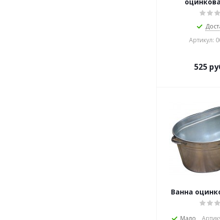
оцинкова
Дост
Артикул: 
525
ру
Ванна оцинко
Мало
Артик