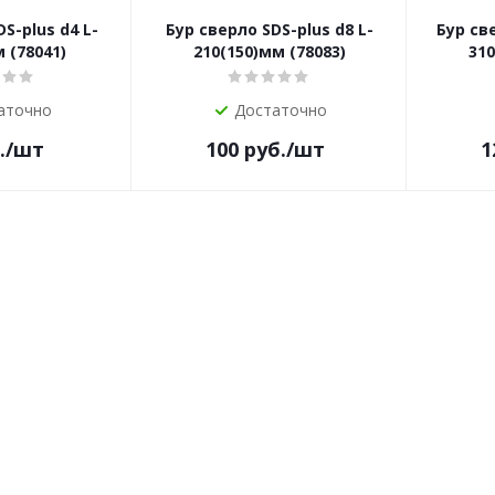
S-plus d4 L-
Бур сверло SDS-plus d8 L-
Бур све
 (78041)
210(150)мм (78083)
310
аточно
Достаточно
.
/шт
100
руб.
/шт
1