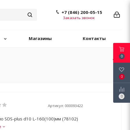
+7 (846) 200-05-15
Заказать звонок
Магазины
Контакты
0
0
0
Артикул:
000093422
ло SDS-plus d10 L-160(100)мм (78102)
е