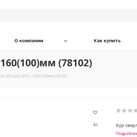
О компании
Как купить
-160(100)мм (78102)
ло SDS-plus d10 L-160(100)мм (78102)
Бур свер
Подробне