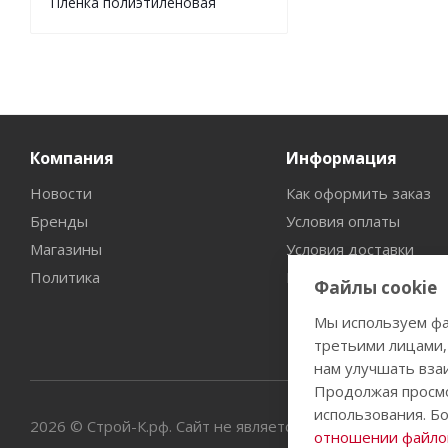
Пленка полиэтиленовая
Компания
Информация
Новости
Как оформить заказ
Бренды
Условия оплаты
Магазины
Условия доставки
Политика
Гарантия на товар
Файлы cookie
Мы используем фа
третьими лицами,
нам улучшать вза
Продолжая просмо
использования. Б
2026 © Строй-К.рф. Сайт не является публичной офертой
отношении файлов