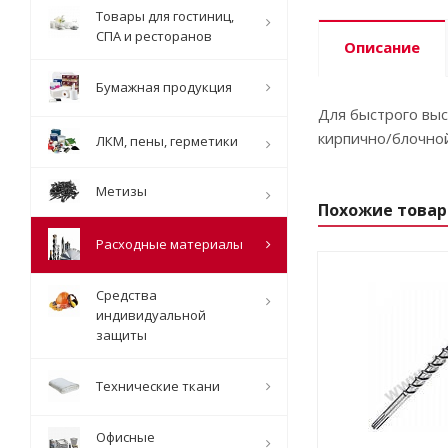
Товары для гостиниц,
СПА и ресторанов
Описание
Бумажная продукция
Для быстрого выс
кирпично/блочной
ЛКМ, пены, герметики
Метизы
Похожие това
Расходные материалы
Средства
индивидуальной
защиты
Технические ткани
Офисные