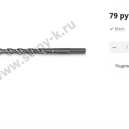
79
ру
Мало
Подел