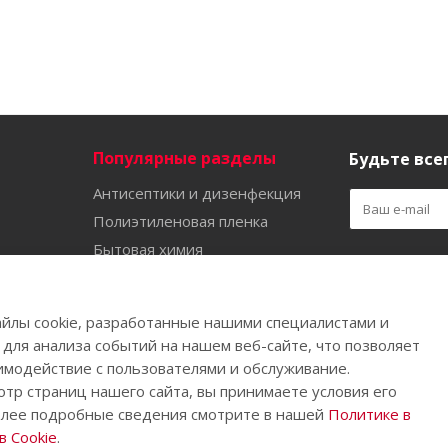
Популярные разделы
Будьте всег
Антисептики и дизенфекция
Полиэтиленовая пленка
Бытовая химия
Оставайтес
Садово-огородный инвентарь
Ручной инструмент
йлы cookie, разработанные нашими специалистами и
Бахилы
 для анализа событий на нашем веб-сайте, что позволяет
имодействие с пользователями и обслуживание.
тр страниц нашего сайта, вы принимаете условия его
олее подробные сведения смотрите в нашей
Политике в
.
 Cookie
.