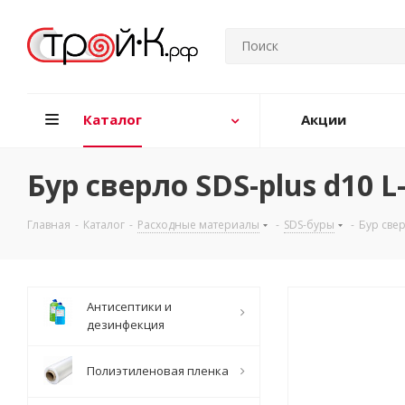
Каталог
Акции
Бур сверло SDS-plus d10 L
Главная
-
Каталог
-
Расходные материалы
-
SDS-буры
-
Бур свер
Антисептики и
дезинфекция
Полиэтиленовая пленка