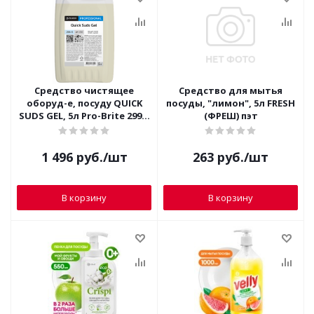
Средство чистящее
Средство для мытья
оборуд-е, посуду QUICK
посуды, "лимон", 5л FRESH
SUDS GEL, 5л Pro-Brite 299-5
(ФРЕШ) пэт
(гель)
1 496
руб.
/шт
263
руб.
/шт
В корзину
В корзину