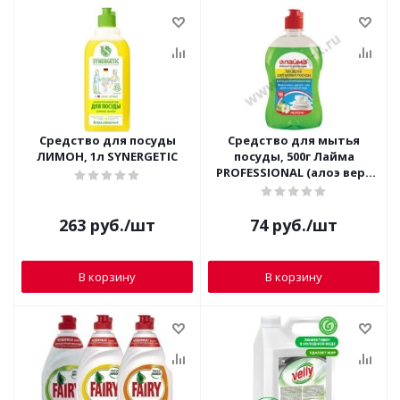
Средство для посуды
Средство для мытья
ЛИМОН, 1л SYNERGETIC
посуды, 500г Лайма
PROFESSIONAL (алоэ вера
604649; лимон 602299;
яблоко 604650)
263
руб.
/шт
74
руб.
/шт
В корзину
В корзину