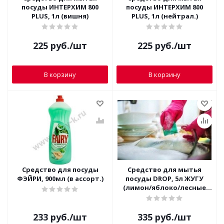
посуды ИНТЕРХИМ 800
посуды ИНТЕРХИМ 800
PLUS, 1л (вишня)
PLUS, 1л (нейтрал.)
225
руб.
/шт
225
руб.
/шт
В корзину
В корзину
Средство для посуды
Средство для мытья
ФЭЙРИ, 900мл (в ассорт.)
посуды DROP, 5л ЖУГУ
(лимон/яблоко/лесные
ягоды) пэт
233
руб.
/шт
335
руб.
/шт