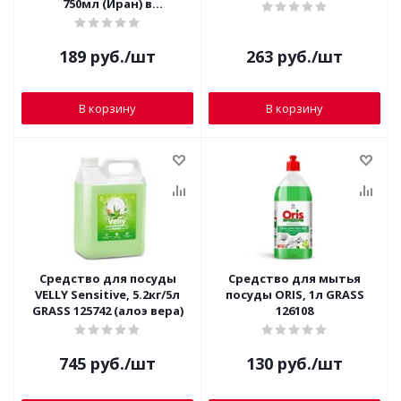
750мл (Иран) в
ассортименте
189
руб.
/шт
263
руб.
/шт
В корзину
В корзину
Средство для посуды
Средство для мытья
VELLY Sensitive, 5.2кг/5л
посуды ORIS, 1л GRASS
GRASS 125742 (алоэ вера)
126108
745
руб.
/шт
130
руб.
/шт