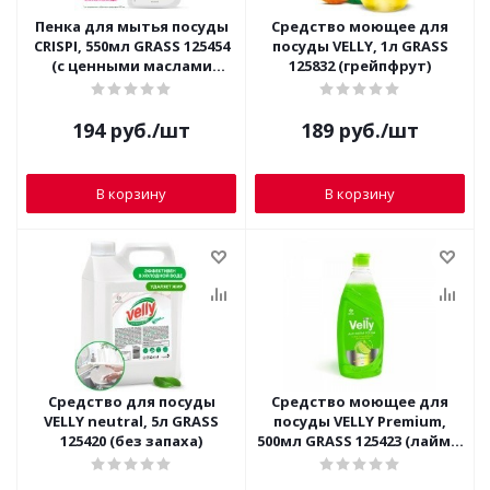
Пенка для мытья посуды
Средство моющее для
CRISPI, 550мл GRASS 125454
посуды VELLY, 1л GRASS
(с ценными маслами
125832 (грейпфрут)
белого хлопка)
194
руб.
/шт
189
руб.
/шт
В корзину
В корзину
Средство для посуды
Средство моющее для
VELLY neutral, 5л GRASS
посуды VELLY Premium,
125420 (без запаха)
500мл GRASS 125423 (лайм и
мята)