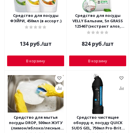
Средство для посуды
Средство для посуды
ФЭЙРИ, 450мл (в ассорт.)
VELLY Бальзам, 5л GRASS
125467 (экстракт алоэ,
глицерин)
134
руб.
/шт
824
руб.
/шт
В корзину
В корзину
Средство для мытья
Средство чистящее
посуды DROP, 500мл ЖУГУ
оборуд-е, посуду QUICK
(лимон/яблоко/лесные
SUDS GEL, 750мл Pro-Brite