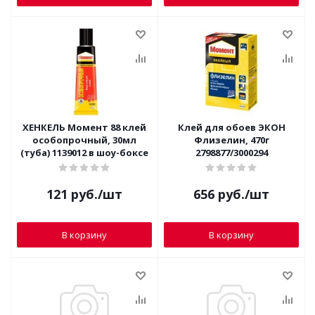
ХЕНКЕЛЬ Момент 88 клей
Клей для обоев ЭКОН
особопрочный, 30мл
Флизелин, 470г
(туба) 1139012 в шоу-боксе
2798877/3000294
121
руб.
/шт
656
руб.
/шт
В корзину
В корзину