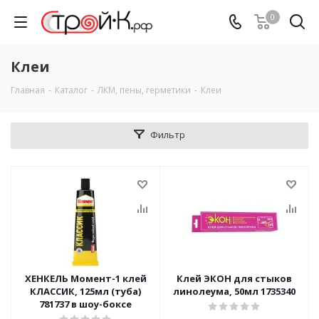
0
Клеи
Главная
-
Каталог
-
ЛКМ, пены, герметики
-
Клеи
Фильтр
ХЕНКЕЛЬ Момент-1 клей
Клей ЭКОН для стыков
КЛАССИК, 125мл (туба)
линолеума, 50мл 1735340
781737 в шоу-боксе