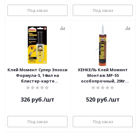
Под заказ
Под заказ
Клей Момент Супер Эпокси
ХЕНКЕЛЬ Клей Момент
Формула-5, 14мл на
Монтаж МР-55
блистер-карте
особопрочный, 290г
1405797/2751324
(картридж) бежевый шов
1626847/3002824
326
руб.
/шт
520
руб.
/шт
Под заказ
Под заказ