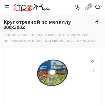
0
Круг отрезной по металлу
300х3х32
Главная
-
Каталог
-
Расходные материалы
-
Круги для УШМ
-
Круги отрезные по металлу
-
Круг отрезной по металлу 300х3х32