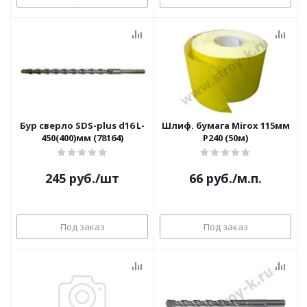
Бур сверло SDS-plus d16 L-
Шлиф. бумага Мiroх 115мм
450(400)мм (78164)
Р240 (50м)
245
руб.
/шт
66
руб.
/м.п.
Под заказ
Под заказ