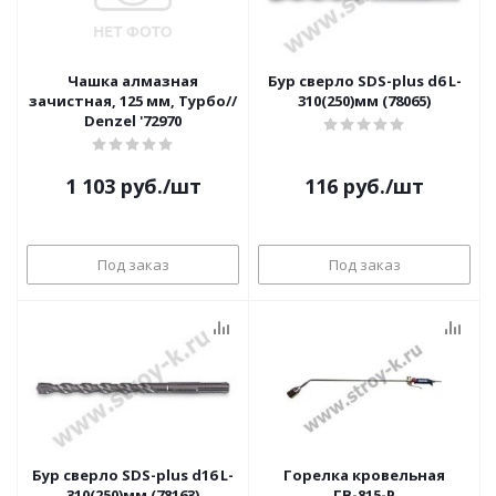
Чашка алмазная
Бур сверло SDS-plus d6 L-
зачистная, 125 мм, Турбо//
310(250)мм (78065)
Denzel '72970
1 103
руб.
/шт
116
руб.
/шт
Под заказ
Под заказ
Бур сверло SDS-plus d16 L-
Горелка кровельная
310(250)мм (78163)
ГВ-815-Р