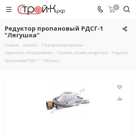
0
Редуктор пропановый РДСГ-1
"Лягушка"
Главная
-
Каталог
-
Расходные материалы
-
Сварочное оборудование
-
Горелки, резаки, редуктора
-
Редуктор
пропановый РДСГ-1 "Лягушка"