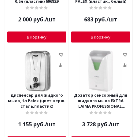
0,5л (пластик) 606829
PALEX (пластик., белый)
2 000
руб.
/шт
683
руб.
/шт
В корзину
В корзину
Диспенсер для жидкого
Дозатор сенсорный для
мыла, 1л Palex (цвет нерж.
жидкого мыла EXTRA
сталь,пластик)
LAIMA PROFESSIONAL,
наливной, 1 л., белый, ABS,
608763
1 155
руб.
/шт
3 728
руб.
/шт