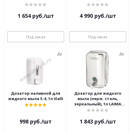
(наливной, белый)
1 654
руб.
/шт
4 990
руб.
/шт
Под заказ
Под заказ
Дозатор наливной для
Дозатор для жидкого
жидкого мыла S-4, 1л Vialli
мыла (нерж. сталь,
зеркальный), 1л LAIMA
PROFESSIONAL INOX 605393
998
руб.
/шт
1 843
руб.
/шт