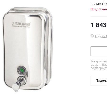
LAIMA PR
Подробне
1 843
Под за
Товара дав
момент Ваш
подтвержде
Подел