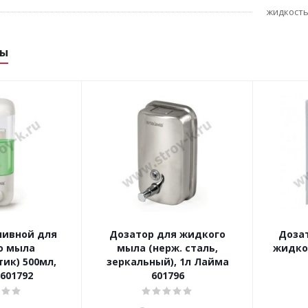
жидкост
ры
ливной для
Дозатор для жидкого
Доза
о мыла
мыла (нерж. сталь,
жидког
тик) 500мл,
зеркальный), 1л Лайма
601792
601796