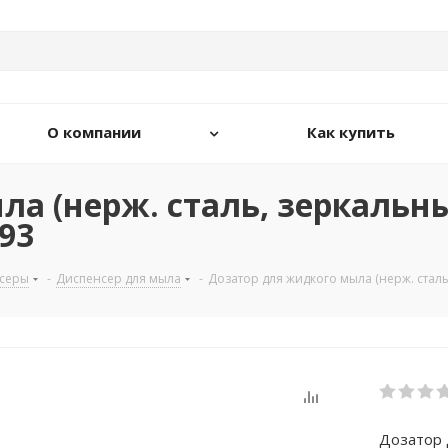
О компании
Как купить
а (нерж. сталь, зеркальны
93
серы
-
Диспенсер для мыла
-
Дозатор для жидкого мыла (нерж. сталь
Дозатор 