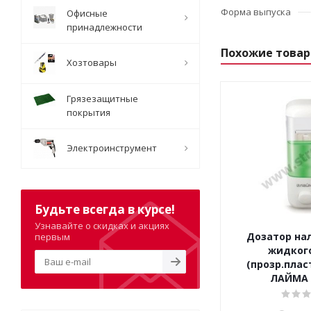
Форма выпуска
Офисные
принадлежности
Похожие това
Хозтовары
Грязезащитные
покрытия
Электроинструмент
Будьте всегда в курсе!
Узнавайте о скидках и акциях
Дозатор на
первым
жидког
(прозр.плас
ЛАЙМА 