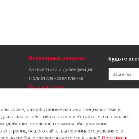
Популярные разделы
Будьте всег
Антисептики и дизенфекция
Полиэтиленовая пленка
Бытовая химия
Оставайтес
Садово-огородный инвентарь
Ручной инструмент
йлы cookie, разработанные нашими специалистами и
Бахилы
 для анализа событий на нашем веб-сайте, что позволяет
имодействие с пользователями и обслуживание.
тр страниц нашего сайта, вы принимаете условия его
олее подробные сведения смотрите в нашей
Политике в