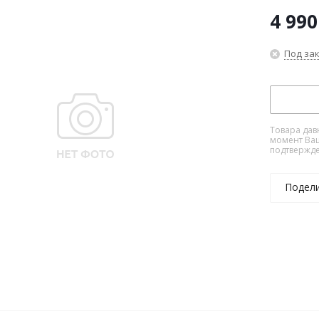
4 990
Под за
Товара дав
момент Ваш
подтвержде
Подел