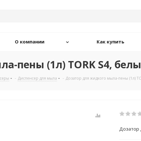
О компании
Как купить
а-пены (1л) TORK S4, белы
серы
-
Диспенсер для мыла
-
Дозатор для жидкого мыла-пены (1л) TO
Дозатор 