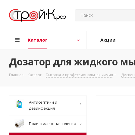
Каталог
Акции
Дозатор для жидкого мыл
Главная
-
Каталог
-
Бытовая и профессиональная химия
-
Диспен
Антисептики и
дезинфекция
Полиэтиленовая пленка