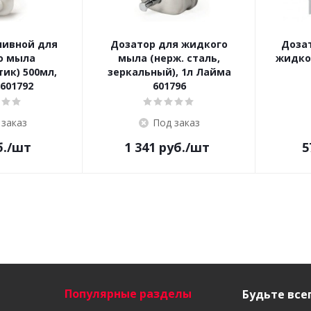
ливной для
Дозатор для жидкого
Доза
о мыла
мыла (нерж. сталь,
жидког
тик) 500мл,
зеркальный), 1л Лайма
601792
601796
 заказ
Под заказ
.
/шт
1 341
руб.
/шт
5
Популярные разделы
Будьте всег