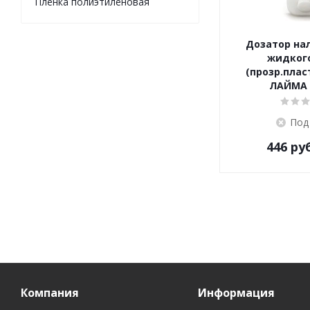
Пленка полиэтиленовая
Дозатор на
жидког
(прозр.плас
ЛАЙМА 
Под
446
руб
Компания
Информация