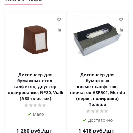
Диспенсер для
Диспенсер для
бумажных стол.
бумажных
салфеток, двустор.
космет.салфеток,
дозирование, NP80, Vialli
перчаток ASP501, Merida
(ABS-пластик)
(нерж., полировка)
Польша
Мало
Достаточно
1 260
руб.
/шт
1 418
руб.
/шт