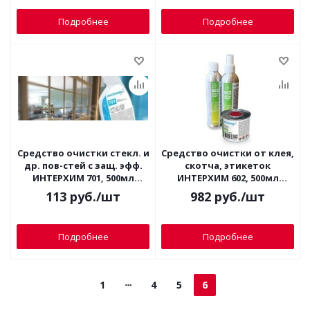
Подробнее
Подробнее
Средство очистки стекл. и
Средство очистки от клея,
др. пов-стей с защ. эфф.
скотча, этикеток
ИНТЕРХИМ 701, 500мл
ИНТЕРХИМ 602, 500мл
(спрей)
(антиклей) металл. банка
113
руб.
/шт
982
руб.
/шт
Подробнее
Подробнее
1
4
5
6