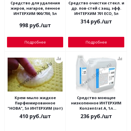
Средство для удаления
Средство очистки стекл. и
жиров, нагаров, пенное
др. пов-стей с защ. эфф.
ИНТЕРХИМ 900/700, 5л
ИНТЕРХИМ 701 ECO, 5л
314
руб.
/шт
998
руб.
/шт
Подробнее
Подробнее
Крем-мыло жидкое
Средство моющее
Парфюмированное
низкопенное ИНТЕРХИМ
"НОВА", 5л ИНТЕРХИМ (пэт)
Konzentrat A, 1л
(концентрат)
410
руб.
/шт
236
руб.
/шт