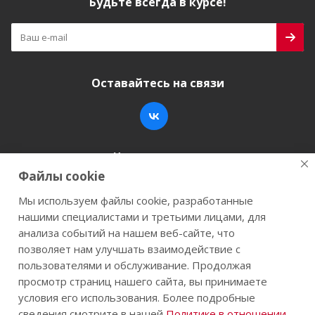
Будьте всегда в курсе!
Оставайтесь на связи
Наши контакты
Файлы cookie
+7 (846) 200-05-15
info@stroy-k.ru
Мы используем файлы cookie, разработанные
нашими специалистами и третьими лицами, для
г. Самара, ул. Заводское шоссе, 17
анализа событий на нашем веб-сайте, что
позволяет нам улучшать взаимодействие с
пользователями и обслуживание. Продолжая
просмотр страниц нашего сайта, вы принимаете
2026 © Строй-К.рф. Сайт не является публичной
условия его использования. Более подробные
офертой.
сведения смотрите в нашей
Политике в отношении