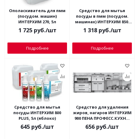
Ополаскиватель для пмм
Средство для мытья
(посудом. машин)
посуды в пмм (посудом.
ИНТЕРХИМ 270, 5л
машинах) ИНТЕРХИМ 850,
5л
1 725
руб.
/шт
1 318
руб.
/шт
Подробнее
Подробнее
Средство для мытья
Средство для удаления
посуды ИНТЕРХИМ 800
жиров, нагаров ИНТЕРХИМ
PLUS, 5л (яблоко)
900 ПЕНА ПРОФЕСС.КУХНЯ,
5л (пена)
645
руб.
/шт
656
руб.
/шт