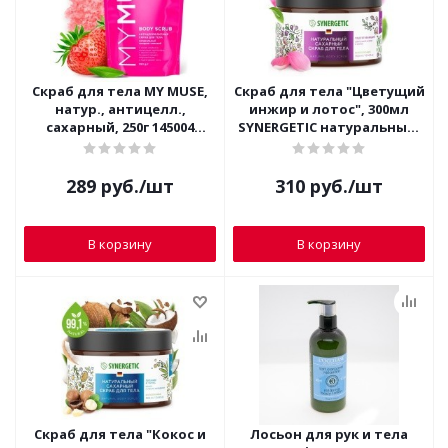
Скраб для тела MY MUSE,
Скраб для тела "Цветущий
натур., антицелл.,
инжир и лотос", 300мл
сахарный, 250г 145004
SYNERGETIC натуральный,
(розовый)
сахарный
289
руб.
/шт
310
руб.
/шт
В корзину
В корзину
Скраб для тела "Кокос и
Лосьон для рук и тела