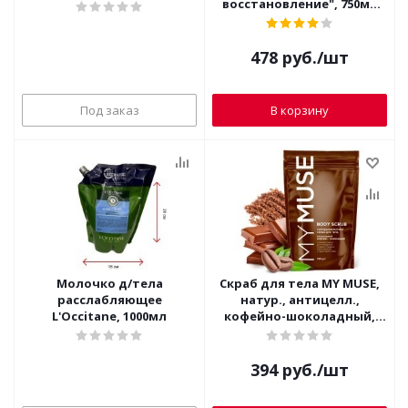
восстановление", 750мл
SYNERGETIC (с дозатором,
бессульфатный)
478
руб.
/шт
Под заказ
В корзину
Молочко д/тела
Скраб для тела MY MUSE,
расслабляющее
натур., антицелл.,
L'Occitane, 1000мл
кофейно-шоколадный,
250г 145005 (коричневый)
394
руб.
/шт