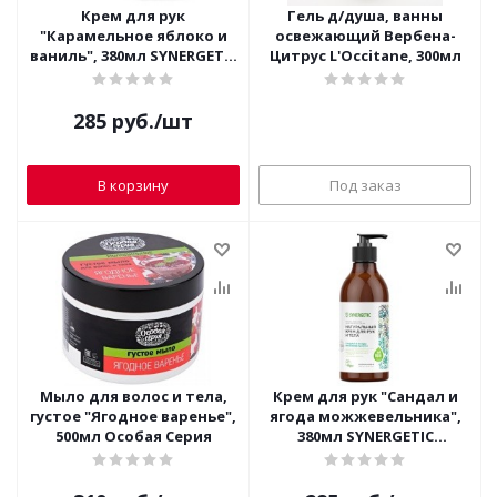
Крем для рук
Гель д/душа, ванны
"Карамельное яблоко и
освежающий Вербена-
ваниль", 380мл SYNERGETIC
Цитрус L'Occitane, 300мл
натуральный
биоразлагаемый
285
руб.
/шт
В корзину
Под заказ
Мыло для волос и тела,
Крем для рук "Сандал и
густое "Ягодное варенье",
ягода можжевельника",
500мл Особая Серия
380мл SYNERGETIC
натуральный
биоразлагаемый