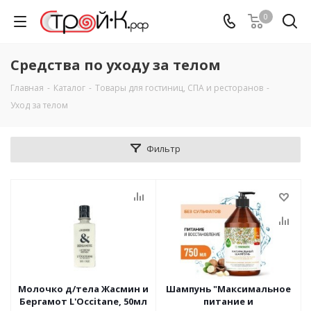
0
Средства по уходу за телом
Главная
-
Каталог
-
Товары для гостиниц, СПА и ресторанов
-
Уход за телом
Фильтр
Молочко д/тела Жасмин и
Шампунь "Максимальное
Бергамот L'Occitane, 50мл
питание и