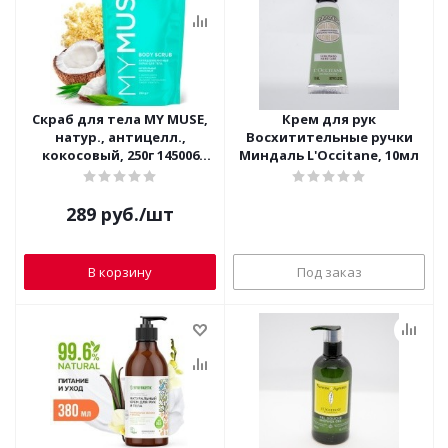
Скраб для тела MY MUSE,
Крем для рук
натур., антицелл.,
Восхитительные ручки
кокосовый, 250г 145006
Миндаль L'Occitane, 10мл
(голубой)
289
руб.
/шт
В корзину
Под заказ