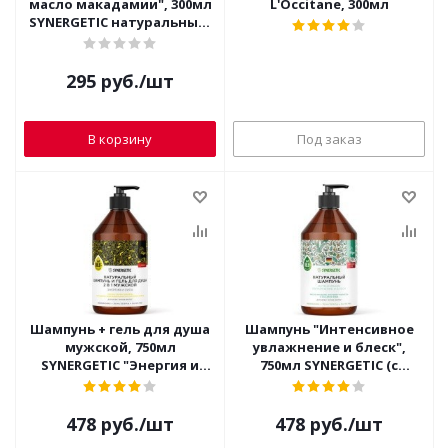
масло макадамии", 300мл
L'Occitane, 300мл
SYNERGETIC натуральный,
сахарный
295
руб.
/шт
В корзину
Под заказ
Шампунь + гель для душа
Шампунь "Интенсивное
мужской, 750мл
увлажнение и блеск",
SYNERGETIC "Энергия и
750мл SYNERGETIC (с
сила 2В1" (с дозатором)
дозатором,
бессульфатный)
478
руб.
/шт
478
руб.
/шт