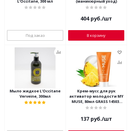
L'Occitane, 300 мл
(маникюрный уход)
404
руб.
/шт
Под заказ
В корзину
Мыло жидкое L'Occitane
Крем-мусс для рук
Verveine, 300мл
активатор молодости MY
MUSE, 80мл GRASS 145032
(оранжевый)
137
руб.
/шт