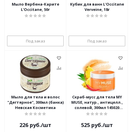
Мыло Вербена-Карите
Кубик для ванн L'Occitane
L'Occitane, 50г
Verveine, 18г
Под заказ
Под заказ
Мыло для тела и волос
Скраб-мусс для тела MY
"Дегтярное", 300мл (банка)
MUSE, натур., антицелл.,
Невская Косметика
солевой, 300мл 145020
(оранжевый)
226
руб.
/шт
525
руб.
/шт