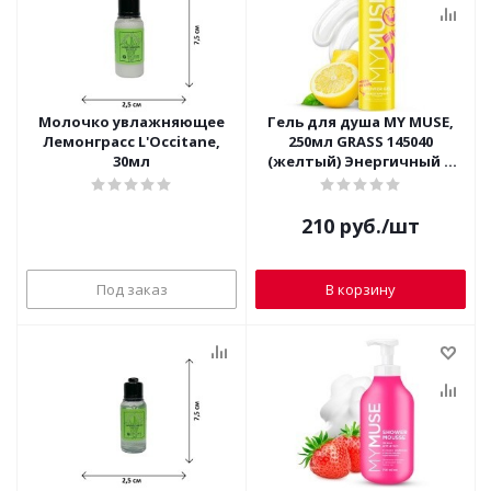
Молочко увлажняющее
Гель для душа MY MUSE,
Лемонграсс L'Occitane,
250мл GRASS 145040
30мл
(желтый) Энергичный и
Бодрый
210
руб.
/шт
Под заказ
В корзину