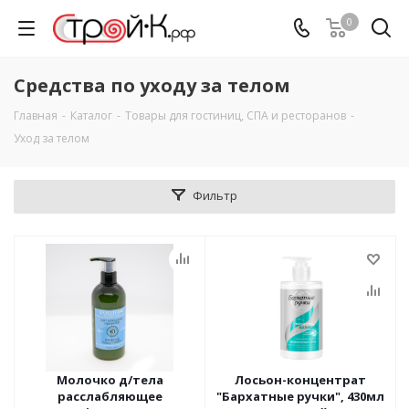
0
Средства по уходу за телом
Главная
-
Каталог
-
Товары для гостиниц, СПА и ресторанов
-
Уход за телом
Фильтр
Молочко д/тела
Лосьон-концентрат
расслабляющее
"Бархатные ручки", 430мл