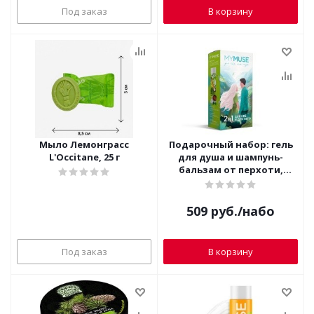
Под заказ
В корзину
Мыло Лемонграсс
Подарочный набор: гель
L'Occitane, 25 г
для душа и шампунь-
бальзам от перхоти,
GRASS MYMUSE 300455
509
руб.
/набо
Под заказ
В корзину