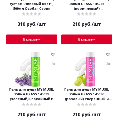
густое "Липовый цвет",
250мл GRASS 145041
500мл Особая Серия
(коричневый)
Беззаботный и Шкодный
310
руб.
/шт
210
руб.
/шт
В корзину
В корзину
Гель для душа MY MUSE,
Гель для душа MY MUSE,
250мл GRASS 145039
250мл GRASS 145036
(зеленый) Спокойный и
(розовый) Уверенный и
Умиротворенный
Независимый
210
руб.
/шт
210
руб.
/шт