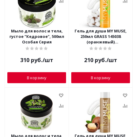
Мыло для волос и тела,
Гель для душа MY MUSE,
густое "Кедровое", 500мл
250мл GRASS 145038
Особая Серия
(оранжевый)
Обновленный и
Жизнерадостный
310
руб.
/шт
210
руб.
/шт
В корзину
В корзину
Мыло для волос и тела,
Гель для душа MY MUSE,