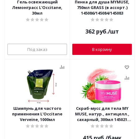
Гель освежающий
Пенка для душа MYMUSE,
Лемонграсс L'Occitane,
750мл GRASS (в ассорт.)
30мл
145086/145084/145083
362
руб.
/шт
Под заказ
В корзину
Шампунь для частого
Скраб-мусс для тела MY
применения L'Occitane
MUSE, натур., антицелл.,
Verveine, 1000мл
сахарный, 300мл 145021
(розовый)
415
руб.
/банк