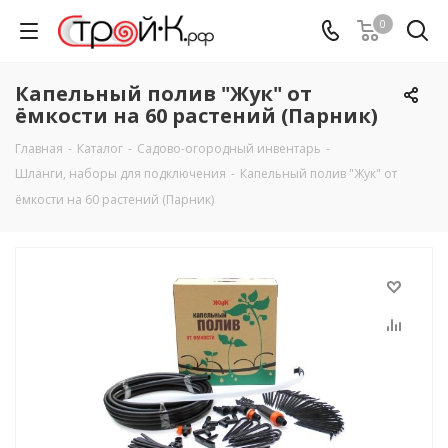
0
Капельный полив "Жук" от
ёмкости на 60 растений (Парник)
Главная
-
Каталог
-
Садово-огородный инвентарь
-
Шланги, наборы для подключения
-
Капельный полив "Жук" от
ёмкости на 60 растений (Парник)