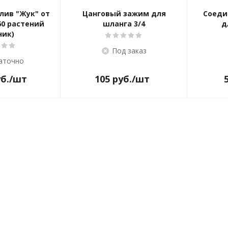
лив "Жук" от
Цанговый зажим для
Соеди
60 растений
шланга 3/4
д
ник)
Под заказ
аточно
б.
/шт
105
руб.
/шт