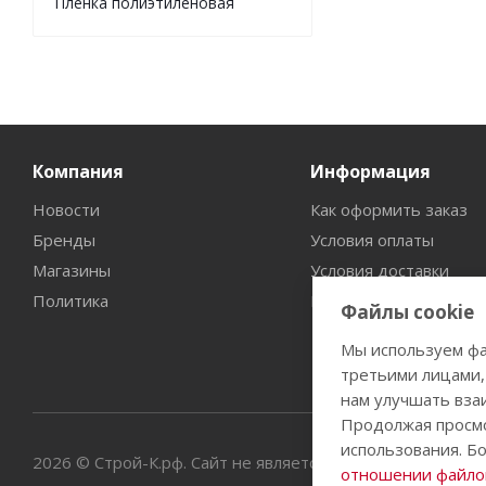
Пленка полиэтиленовая
Компания
Информация
Новости
Как оформить заказ
Бренды
Условия оплаты
Магазины
Условия доставки
Политика
Гарантия на товар
Файлы cookie
Мы используем фа
третьими лицами,
нам улучшать вза
Продолжая просмо
использования. Б
2026 © Строй-К.рф. Сайт не является публичной офертой
отношении файлов