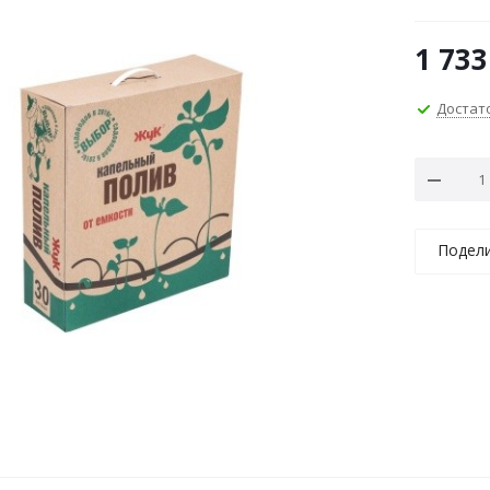
1 733
Достат
Подел