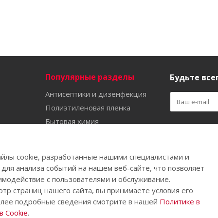
Популярные разделы
Будьте всег
Антисептики и дизенфекция
Полиэтиленовая пленка
Бытовая химия
Оставайтес
Садово-огородный инвентарь
Ручной инструмент
йлы cookie, разработанные нашими специалистами и
Бахилы
 для анализа событий на нашем веб-сайте, что позволяет
имодействие с пользователями и обслуживание.
тр страниц нашего сайта, вы принимаете условия его
олее подробные сведения смотрите в нашей
Политике в
.
 Cookie
.