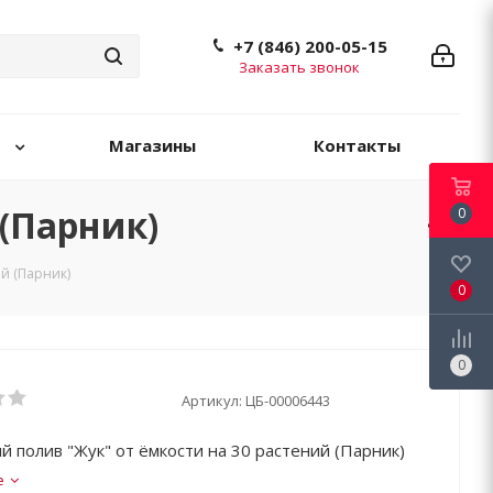
+7 (846) 200-05-15
Заказать звонок
Магазины
Контакты
(Парник)
0
й (Парник)
0
0
Артикул:
ЦБ-00006443
й полив "Жук" от ёмкости на 30 растений (Парник)
е