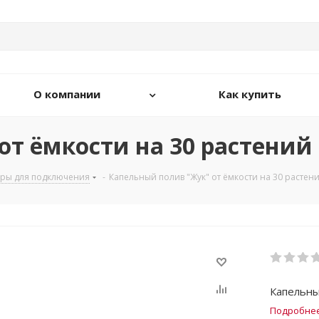
О компании
Как купить
т ёмкости на 30 растений 
ры для подключения
-
Капельный полив "Жук" от ёмкости на 30 растени
Капельны
Подробне