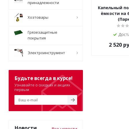
принадлежности
Капельный по
ёмкости на 
Хозтовары
(Пар
Грязезащитные
Дост
покрытия
2 520
ру
Электроинструмент
Будьте всегда в курсе!
Узнавайте о скидках и акциях
первым
Новости
Все новости