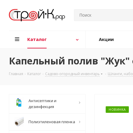
Каталог
Акции
Капельный полив "Жук" о
Главная
-
Каталог
-
Садово-огородный инвентарь
-
Шланги, набо
Антисептики и
дезинфекция
НОВИНКА
Полиэтиленовая пленка