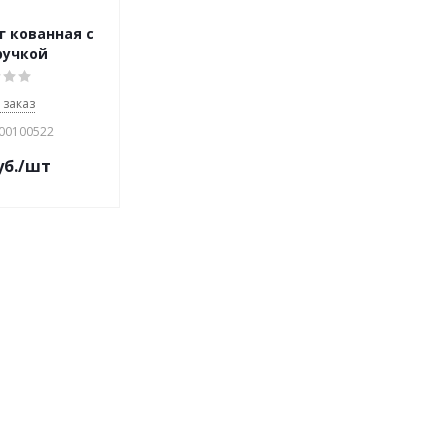
г кованная с
ручкой
 заказ
000100522
б.
/шт