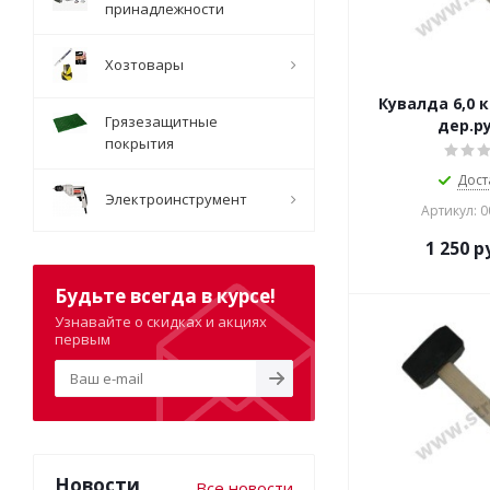
принадлежности
Хозтовары
Кувалда 6,0 к
Грязезащитные
дер.р
покрытия
Дост
Электроинструмент
Артикул: 
1 250
ру
Будьте всегда в курсе!
Узнавайте о скидках и акциях
первым
Новости
Все новости