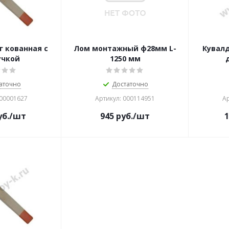
г кованная с
Лом монтажный ф28мм L-
Кувалд
учкой
1250 мм
аточно
Достаточно
000001627
Артикул: 000114951
Ар
б.
/шт
945
руб.
/шт
1