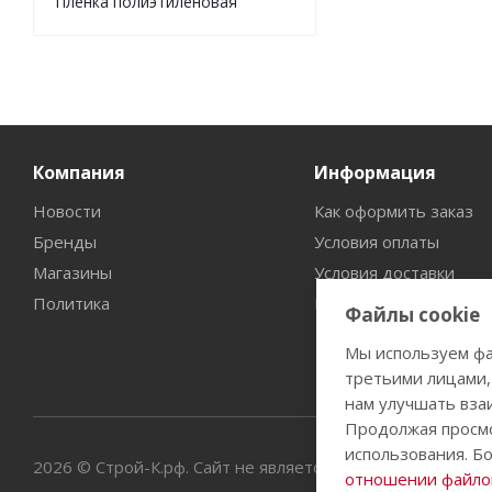
Пленка полиэтиленовая
Компания
Информация
Новости
Как оформить заказ
Бренды
Условия оплаты
Магазины
Условия доставки
Политика
Гарантия на товар
Файлы cookie
Мы используем фа
третьими лицами,
нам улучшать вза
Продолжая просмо
использования. Б
2026 © Строй-К.рф. Сайт не является публичной офертой
отношении файлов