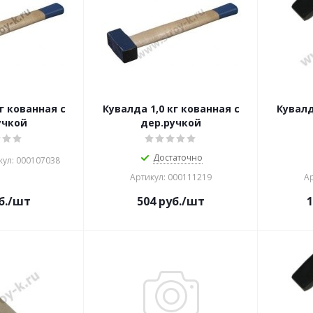
г кованная с
Кувалда 1,0 кг кованная с
Кувалд
учкой
дер.ручкой
Достаточно
кул: 000107038
Артикул: 000111219
Ар
б.
/шт
504
руб.
/шт
1