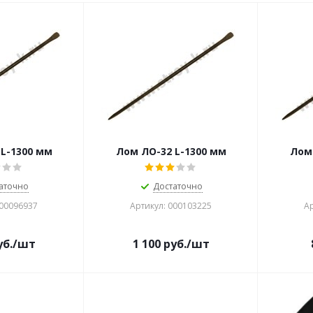
L-1300 мм
Лом ЛО-32 L-1300 мм
Лом 
аточно
Достаточно
000096937
Артикул: 000103225
Ар
б.
/шт
1 100
руб.
/шт