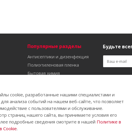
Популярные разделы
Будьте всег
Антисептики и дизенфекция
Полиэтиленовая пленка
Бытовая химия
Оставайтес
Садово-огородный инвентарь
Ручной инструмент
йлы cookie, разработанные нашими специалистами и
Бахилы
 для анализа событий на нашем веб-сайте, что позволяет
имодействие с пользователями и обслуживание.
тр страниц нашего сайта, вы принимаете условия его
олее подробные сведения смотрите в нашей
Политике в
.
 Cookie
.