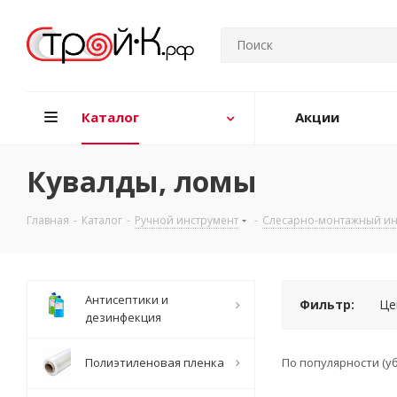
Каталог
Акции
Кувалды, ломы
Главная
-
Каталог
-
Ручной инструмент
-
Слесарно-монтажный ин
Антисептики и
Фильтр:
Це
дезинфекция
Полиэтиленовая пленка
По популярности (