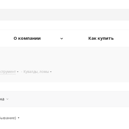
О компании
Как купить
струмент
-
Кувалды, ломы
на
убывание)