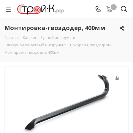
0
Монтировка-гвоздодер, 400мм
Главная
-
Каталог
-
Ручной инструмент
-
Слесарно-монтажный инструмент
-
Бокорезы, гвоздодеры
-
Монтировка-гвоздодер, 400мм