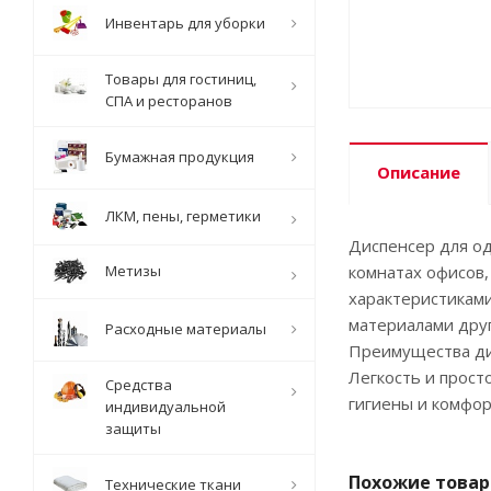
Инвентарь для уборки
Товары для гостиниц,
СПА и ресторанов
Бумажная продукция
Описание
ЛКМ, пены, герметики
Диспенсер для о
Метизы
комнатах офисов,
характеристиками
материалами друг
Расходные материалы
Преимущества дис
Легкость и прост
Средства
гигиены и комфо
индивидуальной
защиты
Похожие това
Технические ткани