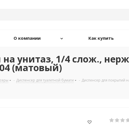
О компании
Как купить
на унитаз, 1/4 слож., нерж
04 (матовый)
серы
-
Диспенсер для туалетной бумаги
-
Диспенсер для покрытий на 