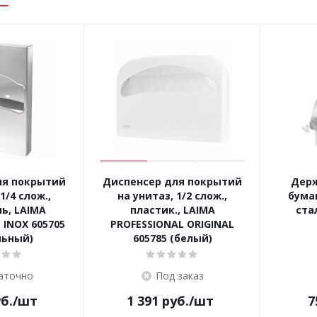
ля покрытий
Диспенсер для покрытий
Держ
1/4 слож.,
на унитаз, 1/2 слож.,
бумаг
ь, LAIMA
пластик., LAIMA
ста
 INOX 605705
PROFESSIONAL ORIGINAL
льный)
605785 (белый)
аточно
Под заказ
б.
/шт
1 391
руб.
/шт
7