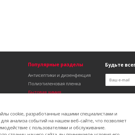
Популярные разделы
Будьте всег
Антисептики и дизенфекция
Полиэтиленовая пленка
Бытовая химия
Оставайтес
Садово-огородный инвентарь
Ручной инструмент
йлы cookie, разработанные нашими специалистами и
Бахилы
 для анализа событий на нашем веб-сайте, что позволяет
имодействие с пользователями и обслуживание.
тр страниц нашего сайта, вы принимаете условия его