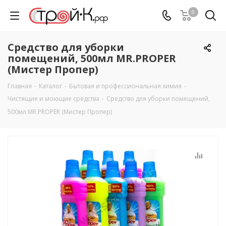
0
Средство для уборки
помещений, 500мл MR.PROPER
(Мистер Пропер)
Главная
-
Каталог
-
Бытовая и профессиональная химия
-
Чистящие и моющие средства
-
Средство для уборки помещений,
500мл MR.PROPER (Мистер Пропер)