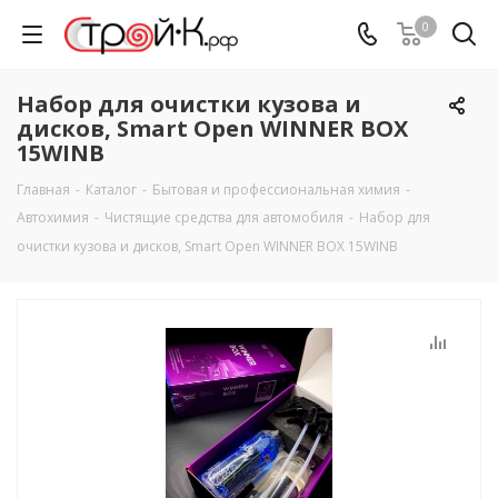
0
Набор для очистки кузова и
дисков, Smart Open WINNER BOX
15WINB
Главная
-
Каталог
-
Бытовая и профессиональная химия
-
Автохимия
-
Чистящие средства для автомобиля
-
Набор для
очистки кузова и дисков, Smart Open WINNER BOX 15WINB