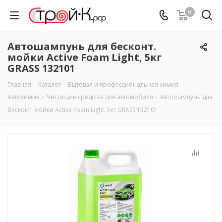
0
Автошампунь для бесконт.
мойки Active Foam Light, 5кг
GRASS 132101
Главная
-
Каталог
-
Бытовая и профессиональная химия
-
Автохимия
-
Чистящие средства для автомобиля
-
Автошампунь для
бесконт. мойки Active Foam Light, 5кг GRASS 132101