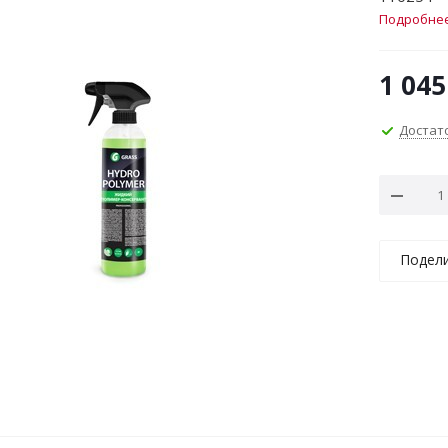
Подробне
1 045
Достат
Подел