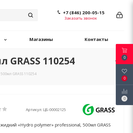
+7 (846) 200-05-15
Заказать звонок
Магазины
Контакты
мл GRASS 110254
0
 500мл GRASS 110254
0
0
Артикул:
ЦБ-00002125
жидкий «Hydro polymer» professional, 500мл GRASS