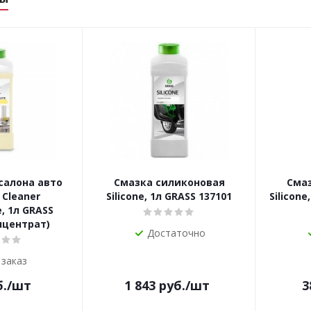
салона авто
Смазка силиконовая
Сма
 Cleaner
Silicone, 1л GRASS 137101
Silicone
, 1л GRASS
нцентрат)
Достаточно
 заказ
.
/шт
1 843
руб.
/шт
3