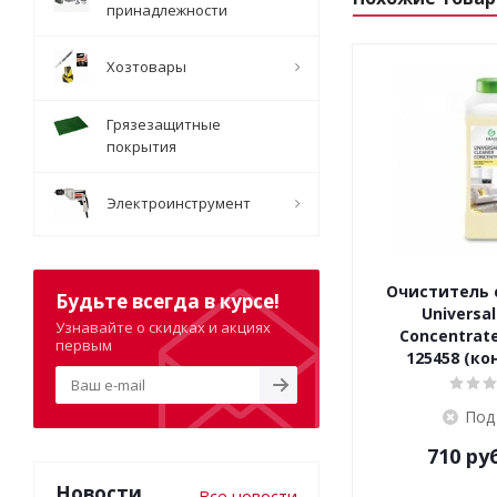
принадлежности
Хозтовары
Грязезащитные
покрытия
Электроинструмент
Очиститель 
Будьте всегда в курсе!
Universal
Узнавайте о скидках и акциях
Concentrate
первым
125458 (ко
Под
710
руб
Новости
Все новости