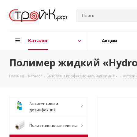
Каталог
Акции
Полимер жидкий «Hydro p
Главная
-
Каталог
-
Бытовая и профессиональная химия
-
Автохи
Антисептики и
дезинфекция
Полиэтиленовая пленка