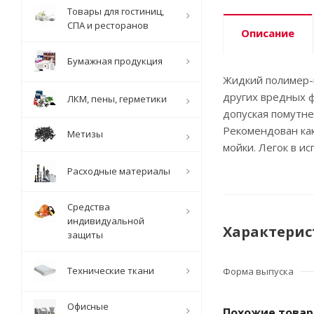
Товары для гостиниц,
СПА и ресторанов
Описание
Бумажная продукция
Жидкий полимер-к
других вредных 
ЛКМ, пены, герметики
допуская помутне
Рекомендован как
Метизы
мойки. Легок в и
Расходные материалы
Средства
индивидуальной
Характерис
защиты
Технические ткани
Форма выпуска
Офисные
Похожие това