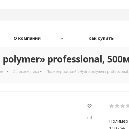
О компании
Как купить
olymer» professional, 500
мия
-
Автокосметика
-
Полимер жидкий «Hydro polymer» professional,
Полимер 
110254