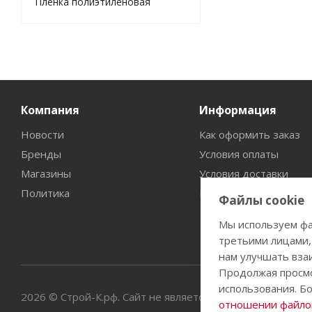
Пленка полиэтиленовая
Компания
Информация
Новости
Как оформить заказ
Бренды
Условия оплаты
Магазины
Условия доставки
Политика
Гарантия на товар
Файлы cookie
Мы используем фа
третьими лицами,
нам улучшать вза
Продолжая просмо
использования. Б
2026 © Строй-К.рф. Сайт не является публичной офертой
отношении файлов