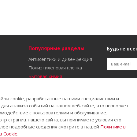
Популярные разделы
Будьте всег
Антисептики и дизенфекция
Полиэтиленовая пленка
Бытовая химия
Оставайтес
Садово-огородный инвентарь
Ручной инструмент
йлы cookie, разработанные нашими специалистами и
Бахилы
 для анализа событий на нашем веб-сайте, что позволяет
имодействие с пользователями и обслуживание.
тр страниц нашего сайта, вы принимаете условия его
олее подробные сведения смотрите в нашей
Политике в
.
 Cookie
.