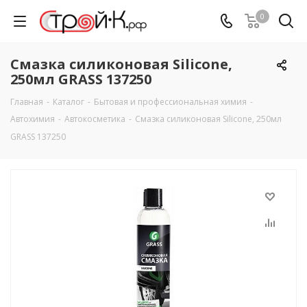
0
Смазка силиконовая Silicone,
250мл GRASS 137250
Главная
-
Каталог
-
Бытовая и профессиональная химия
-
Автохимия
-
Автокосметика
-
Смазка силиконовая Silicone, 250мл
GRASS 137250