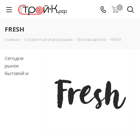
0
FRESH
Главная
-
Справочная информация
-
Производители
-
FRESH
Сегодня
рынок
бытовой и