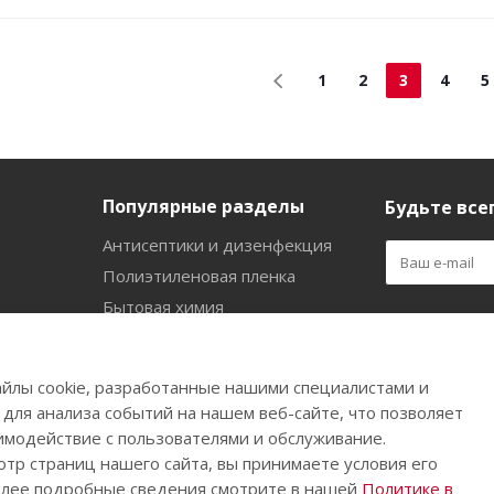
1
2
3
4
5
Популярные разделы
Будьте всег
Антисептики и дизенфекция
Полиэтиленовая пленка
Бытовая химия
Оставайтес
Садово-огородный инвентарь
Ручной инструмент
йлы cookie, разработанные нашими специалистами и
Бахилы
 для анализа событий на нашем веб-сайте, что позволяет
имодействие с пользователями и обслуживание.
тр страниц нашего сайта, вы принимаете условия его
олее подробные сведения смотрите в нашей
Политике в