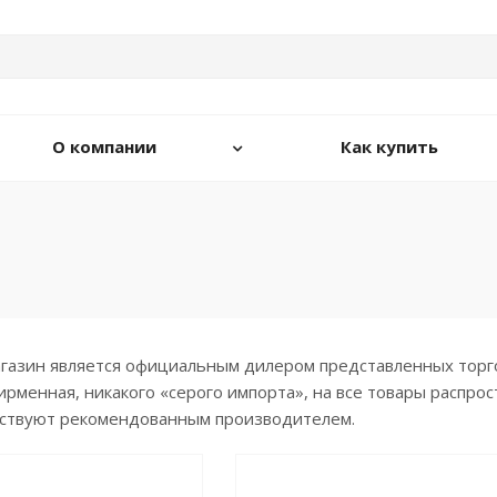
О компании
Как купить
азин является официальным дилером представленных торгов
рменная, никакого «серого импорта», на все товары распро
тствуют рекомендованным производителем.