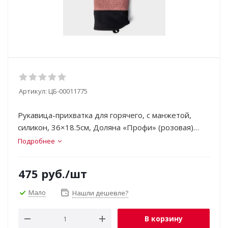
Артикул:
ЦБ-00011775
Рукавица-прихватка для горячего, с манжетой,
силикон, 36×18.5см, Доляна «Профи» (розовая)
164560
Подробнее
475
руб.
/шт
Мало
Нашли дешевле?
В корзину