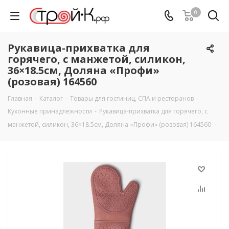
0
Рукавица-прихватка для
горячего, с манжетой, силикон,
36×18.5см, Доляна «Профи»
(розовая) 164560
Главная
-
Каталог
-
Товары для гостиниц, СПА и ресторанов
-
Кухонные принадлежности
-
Рукавица-прихватка для горячего, с
манжетой, силикон, 36×18.5см, Доляна «Профи» (розовая) 164560