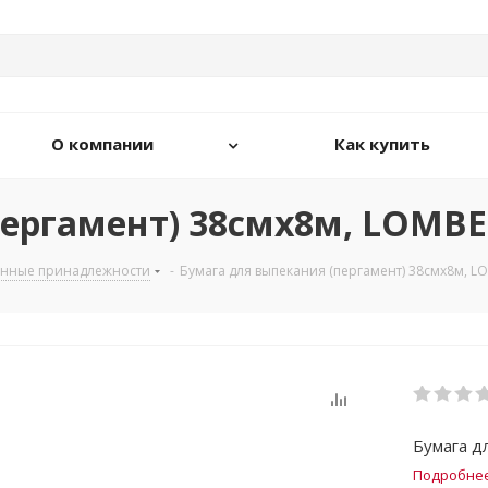
О компании
Как купить
пергамент) 38смх8м, LOMB
онные принадлежности
-
Бумага для выпекания (пергамент) 38смх8м, L
Бумага д
Подробне