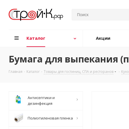
Каталог
Акции
Бумага для выпекания (
Главная
-
Каталог
-
Товары для гостиниц, СПА и ресторанов
-
Кух
Антисептики и
дезинфекция
Полиэтиленовая пленка