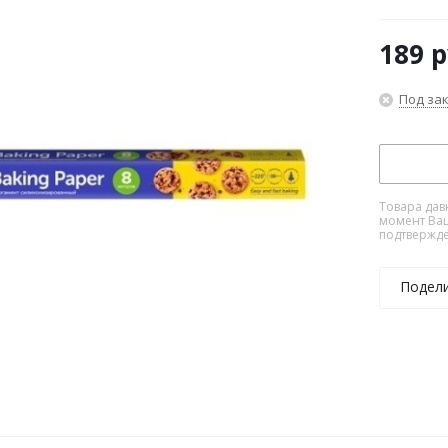
189
р
Под за
Товара дав
момент Ваш
подтвержде
Подел