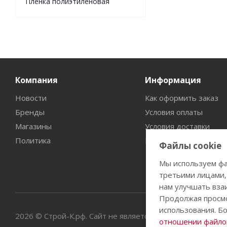
Пленка полиэтиленовая
Компания
Информация
Новости
Как оформить заказ
Бренды
Условия оплаты
Магазины
Условия доставки
Политика
Гарантия на товар
Файлы cookie
Мы используем фа
третьими лицами,
нам улучшать вза
Продолжая просмо
использования. Б
2026 © Строй-К.рф. Сайт не является публичной офертой
отношении файлов