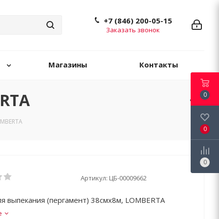
+7 (846) 200-05-15
Заказать звонок
Магазины
Контакты
ERTA
0
OMBERTA
0
0
Артикул:
ЦБ-00009662
ля выпекания (пергамент) 38смх8м, LOMBERTA
е