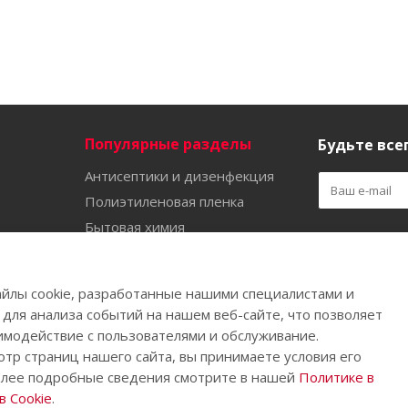
Популярные разделы
Будьте всег
Антисептики и дизенфекция
Полиэтиленовая пленка
Бытовая химия
Оставайтес
Садово-огородный инвентарь
Ручной инструмент
йлы cookie, разработанные нашими специалистами и
Бахилы
 для анализа событий на нашем веб-сайте, что позволяет
имодействие с пользователями и обслуживание.
тр страниц нашего сайта, вы принимаете условия его
олее подробные сведения смотрите в нашей
Политике в
.
 Cookie
.