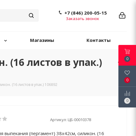
+7 (846) 200-05-15
Заказать звонок
Магазины
Контакты
 (16 листов в упак.)
0
0
кон. (16 листов в упак.) 106892
0
Артикул:
ЦБ-00010378
я выпекания (пергамент) 38х42см, силикон. (16