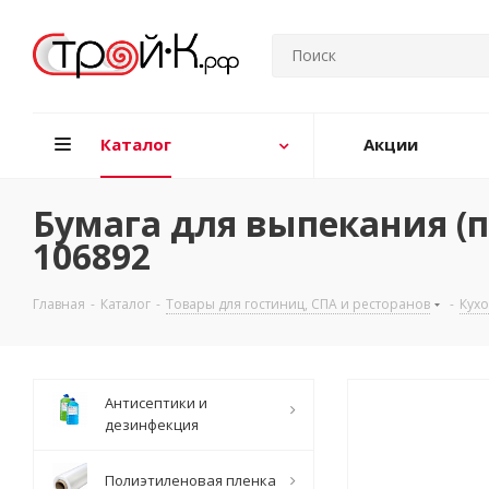
Каталог
Акции
Бумага для выпекания (пе
106892
Главная
-
Каталог
-
Товары для гостиниц, СПА и ресторанов
-
Кух
Антисептики и
дезинфекция
Полиэтиленовая пленка