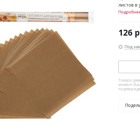
листов в 
Подробне
126
р
Под за
Товара дав
момент Ваш
подтвержде
Подел