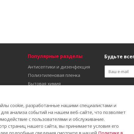
Популярные разделы
Будьте всег
Антисептики и дизенфекция
Полиэтиленовая пленка
Бытовая химия
Оставайтес
Садово-огородный инвентарь
Ручной инструмент
йлы cookie, разработанные нашими специалистами и
Бахилы
 для анализа событий на нашем веб-сайте, что позволяет
имодействие с пользователями и обслуживание.
тр страниц нашего сайта, вы принимаете условия его
олее подробные сведения смотрите в нашей
Политике в