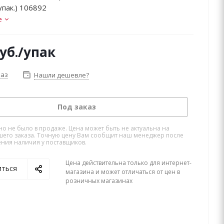
упак.) 106892
е
уб.
/упак
каз
Нашли дешевле?
Под заказ
но не было в продаже. Цена может быть не актуальна на
его заказа. Точную цену Вам сообщит наш менеджер после
ния наличия у поставщиков.
Цена действительна только для интернет-
иться
магазина и может отличаться от цен в
розничных магазинах