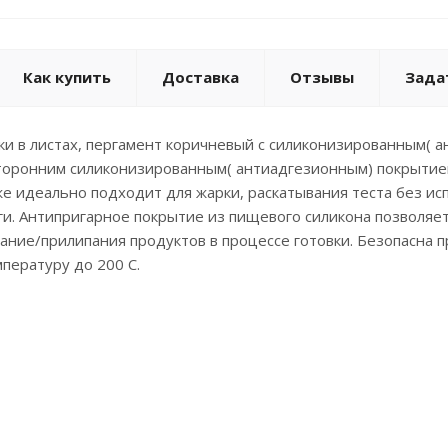
Как купить
Доставка
Отзывы
Зада
ки в листах, пергамент коричневый с силиконизированным( 
торонним силиконизированным( антиадгезионным) покрытием
же идеально подходит для жарки, раскатывания теста без исп
и. Антипригарное покрытие из пищевого силикона позволяе
ание/прилипания продуктов в процессе готовки. Безопасна 
пературу до 200 С.