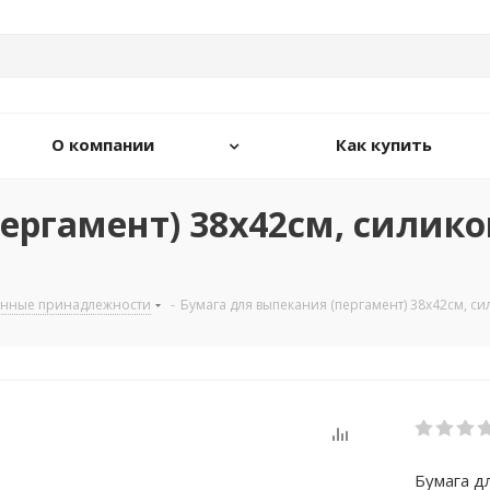
О компании
Как купить
ргамент) 38х42см, силикон.
онные принадлежности
-
Бумага для выпекания (пергамент) 38х42см, сили
Бумага дл