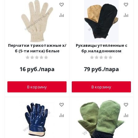
Перчатки трикотажные х/
Рукавицы утепленные с
б (5-ти нитка) белые
бр.наладонником
16
руб.
/пара
79
руб.
/пара
В корзину
В корзину