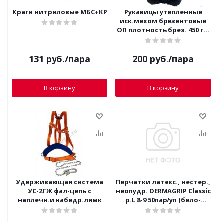
Краги нитриловые МБС+КР
Рукавицы утепленные
иск.мехом брезентовые
ОП плотность брез. 450 гр.
5/50
131
руб.
/пара
200
руб.
/пара
В корзину
В корзину
Удерживающая система
Перчатки латекс., нестер.,
УС-2ГЖ фал-цепь с
неопудр. DERMAGRIP Classic
наплечн.и набедр.лямк
р.L 8-9 50пар/уп (бело-
желтый)