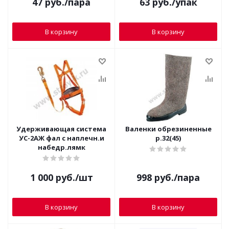
47
руб.
/пара
63
руб.
/упак
В корзину
В корзину
Удерживающая система
Валенки обрезиненные
УС-2АЖ фал с наплечн.и
р.32(45)
набедр.лямк
1 000
руб.
/шт
998
руб.
/пара
В корзину
В корзину