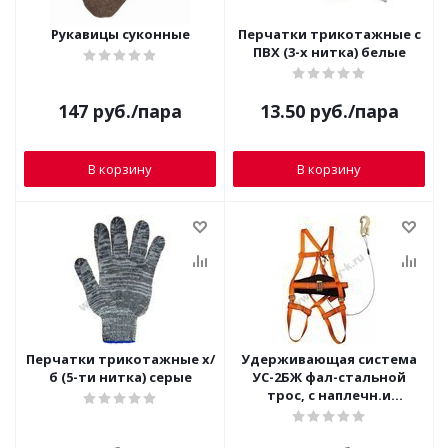
Рукавицы суконные
Перчатки трикотажные с
ПВХ (3-х нитка) белые
147
руб.
/пара
13.50
руб.
/пара
В корзину
В корзину
Перчатки трикотажные х/
Удерживающая система
б (5-ти нитка) серые
УС-2БЖ фал-стальной
трос, с наплечн.и
набедр.лямк