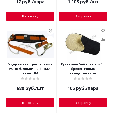
17
руб.
/пара
1 103
руб.
/шт
В корзину
В корзину
Удерживающая система
Рукавицы байковые х/б с
УС-1В б/лямочный, фал-
брезентовым
канат ПА
наладонником
680
руб.
/шт
105
руб.
/пара
В корзину
В корзину