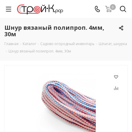
0
Шнур вязаный полипроп. 4мм,
30м
Главная
-
Каталог
-
Садово-огородный инвентарь
-
Шпагат, шнурка
-
Шнур вязаный полипроп. 4мм, 30м