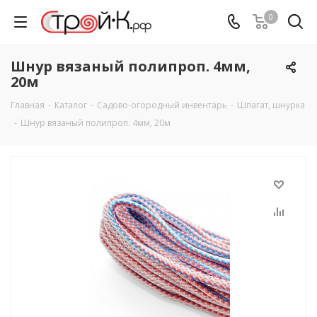
0
Шнур вязаный полипроп. 4мм,
20м
Главная
-
Каталог
-
Садово-огородный инвентарь
-
Шпагат, шнурка
-
Шнур вязаный полипроп. 4мм, 20м