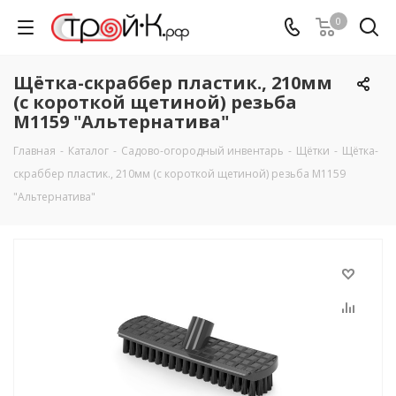
0
Щётка-скраббер пластик., 210мм
(с короткой щетиной) резьба
М1159 "Альтернатива"
Главная
-
Каталог
-
Садово-огородный инвентарь
-
Щётки
-
Щётка-
скраббер пластик., 210мм (с короткой щетиной) резьба М1159
"Альтернатива"