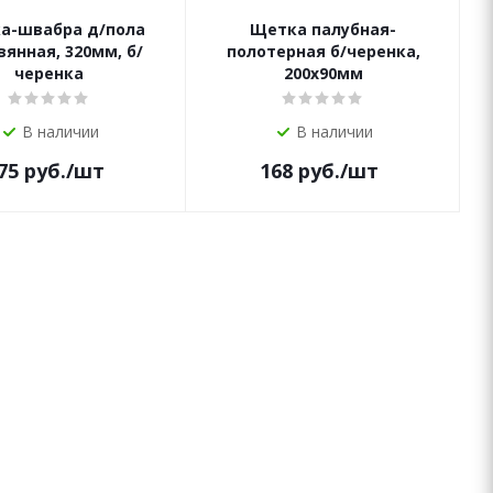
а-швабра д/пола
Щетка палубная-
янная, 320мм, б/
полотерная б/черенка,
черенка
200х90мм
В наличии
В наличии
75
руб.
/шт
168
руб.
/шт