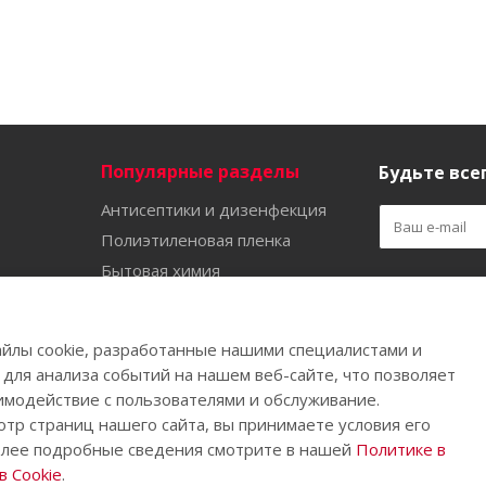
Популярные разделы
Будьте всег
Антисептики и дизенфекция
Полиэтиленовая пленка
Бытовая химия
Оставайтес
Садово-огородный инвентарь
Ручной инструмент
йлы cookie, разработанные нашими специалистами и
Бахилы
 для анализа событий на нашем веб-сайте, что позволяет
имодействие с пользователями и обслуживание.
тр страниц нашего сайта, вы принимаете условия его
олее подробные сведения смотрите в нашей
Политике в
.
 Cookie
.