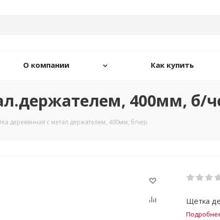
О компании
Как купить
ал.держателем, 400мм, б/ч
ка деревянная с метал.держателем, 400мм, б/чер
Щётка де
Подробне