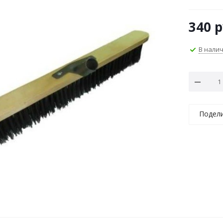
340
р
В нали
Подел