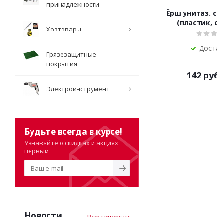
принадлежности
Ёрш унитаз. 
(пластик, 
Хозтовары
Дост
Грязезащитные
покрытия
142
руб
Электроинструмент
Будьте всегда в курсе!
Узнавайте о скидках и акциях
первым
Новости
Все новости