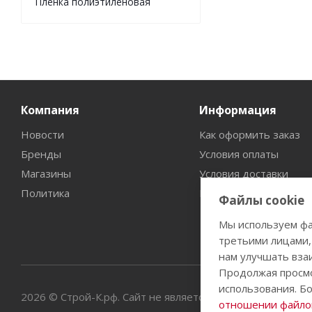
Пленка полиэтиленовая
Компания
Информация
Новости
Как оформить заказ
Бренды
Условия оплаты
Магазины
Условия доставки
Политика
Гарантия на товар
Файлы cookie
Мы используем фа
третьими лицами,
нам улучшать вза
Продолжая просмо
использования. Б
2026 © Строй-К.рф. Сайт не является публичной офертой
отношении файлов