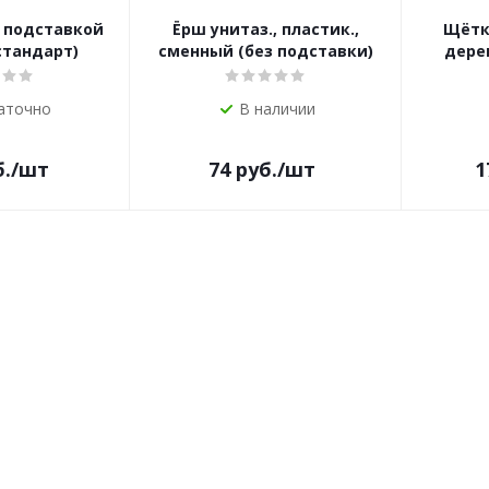
с подставкой
Ёрш унитаз., пластик.,
Щётк
стандарт)
сменный (без подставки)
дерев
аточно
В наличии
.
/шт
74
руб.
/шт
1