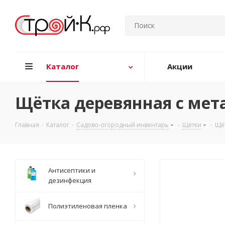
Каталог
Акции
Щётка деревянная с мет
Главная
-
Каталог
-
Садово-огородный инвентарь
-
Щётки
-
Щёт
Антисептики и
дезинфекция
Полиэтиленовая пленка