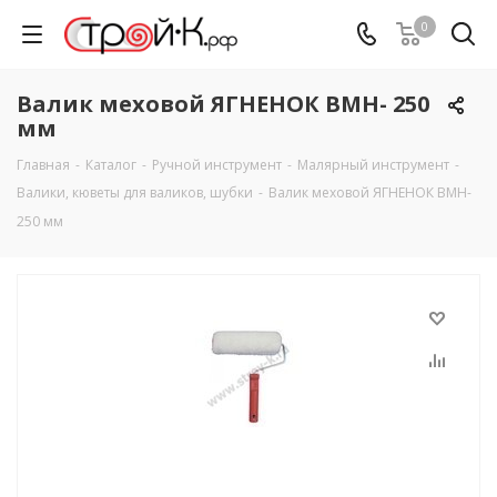
0
Валик меховой ЯГНЕНОК ВМН- 250
мм
Главная
-
Каталог
-
Ручной инструмент
-
Малярный инструмент
-
Валики, кюветы для валиков, шубки
-
Валик меховой ЯГНЕНОК ВМН-
250 мм