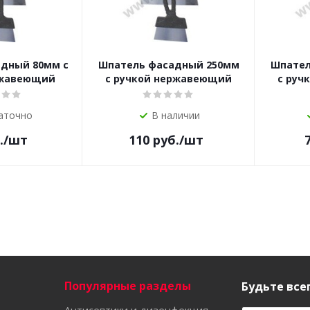
дный 80мм с
Шпатель фасадный 250мм
Шпател
ржавеющий
с ручкой нержавеющий
с руч
аточно
В наличии
.
/шт
110
руб.
/шт
Популярные разделы
Будьте всег