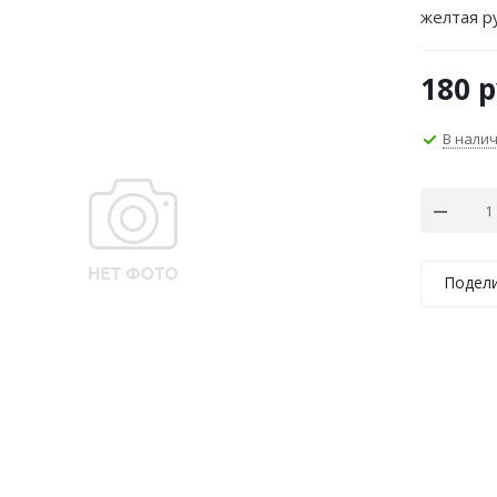
желтая р
180
р
В нали
Подел