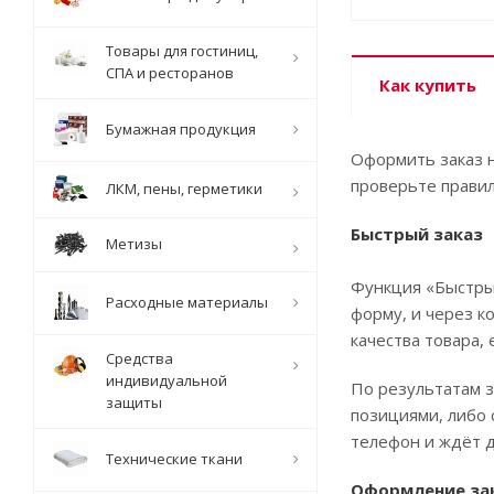
Товары для гостиниц,
СПА и ресторанов
Как купить
Бумажная продукция
Оформить заказ н
проверьте правил
ЛКМ, пены, герметики
Быстрый заказ
Метизы
Функция «Быстрый
Расходные материалы
форму, и через к
качества товара, 
Средства
индивидуальной
По результатам з
защиты
позициями, либо 
телефон и ждёт д
Технические ткани
Оформление за