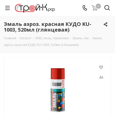
0
Эмаль аэроз. красная КУДО KU-
1003, 520мл (глянцевая)
Главная
-
Каталог
-
ЛКМ, пены, герметики
-
Эмаль, лак
-
Эмаль
аэроз. красная КУДО KU-1003, 520мл (глянцевая)