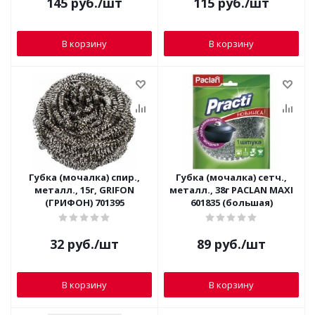
145
руб.
/шт
115
руб.
/шт
В корзину
В корзину
Губка (мочалка) спир.,
Губка (мочалка) сетч.,
металл., 15г, GRIFON
металл., 38г PACLAN MAXI
(ГРИФОН) 701395
601835 (большая)
32
руб.
/шт
89
руб.
/шт
В корзину
В корзину