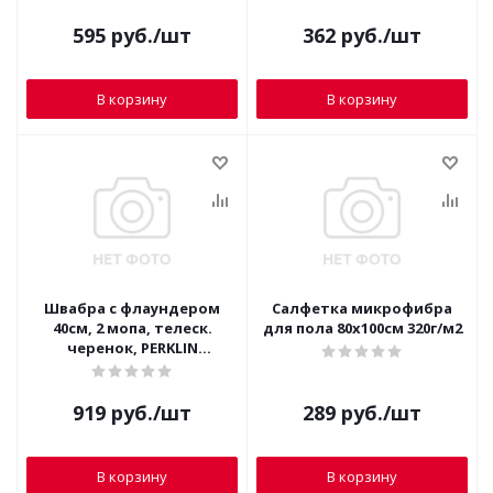
595
руб.
/шт
362
руб.
/шт
В корзину
В корзину
Швабра с флаундером
Салфетка микрофибра
40см, 2 мопа, телеск.
для пола 80х100см 320г/м2
черенок, PERKLIN
(ПЕРКЛИН) 700987
919
руб.
/шт
289
руб.
/шт
В корзину
В корзину