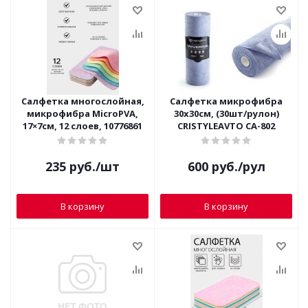
Салфетка многослойная,
Салфетка микрофибра
микрофибра MicroPVA,
30х30см, (30шт/рулон)
17×7см, 12 слоев, 10776861
CRISTYLEAVTO СА-802
235
руб.
/шт
600
руб.
/рул
В корзину
В корзину