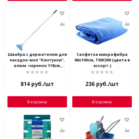
Швабра с держателем для
Салфетка микрофибра
насадок-моп "Кентукки",
60х100см, TMK300 (цвета в
алюм. черенок 118см,
ассорт.)
LAIMA PROFESSIONAL, 601507
814
руб.
/шт
236
руб.
/шт
В корзину
В корзину