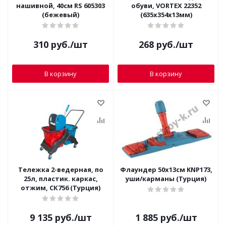
нашивной, 40см RS 605303
обуви, VORTEX 22352
(бежевый)
(635х354х13мм)
310
руб.
/шт
268
руб.
/шт
В корзину
В корзину
Тележка 2-ведерная, по
Флаундер 50х13см KNP173,
25л, пластик. каркас,
уши/карманы (Турция)
отжим, СК756 (Турция)
9 135
руб.
/шт
1 885
руб.
/шт