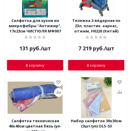
Салфетка для кухни из
Тележка 2-вёдерная по
микрофибры "Антижир",
23л, пластик. каркас,
17х23см ЧИСТЮЛЯ МФ007
отжим, H0220 (Китай)
131
руб.
/шт
7 219
руб.
/шт
В корзину
В корзину
Салфетка техническая
Набор салфеток 30х30см
40х40см цветная бязь (уп-
(3шт/уп) OLS-53