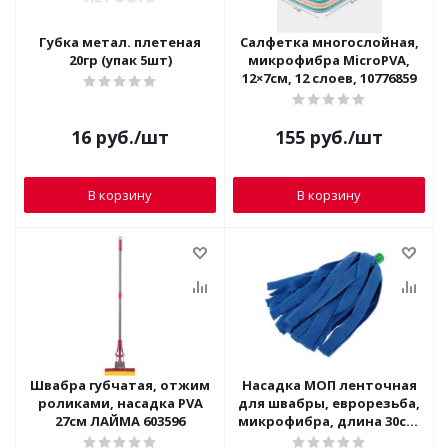
Губка метал. плетеная
Салфетка многослойная,
20гр (упак 5шт)
микрофибра MicroPVA,
12×7см, 12 слоев, 10776859
16
руб.
/шт
155
руб.
/шт
В корзину
В корзину
Швабра губчатая, отжим
Насадка МОП ленточная
роликами, насадка PVA
для швабры, еврорезьба,
27см ЛАЙМА 603596
микрофибра, длина 30см,
170г, ЛАЙМА, 605031