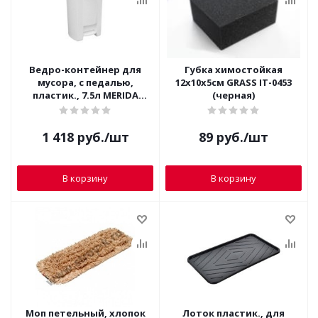
Ведро-контейнер для
Губка химостойкая
мусора, с педалью,
12х10х5см GRASS IT-0453
пластик., 7.5л MERIDA
(черная)
KAB401 (Польша)
1 418
руб.
/шт
89
руб.
/шт
В корзину
В корзину
Моп петельный, хлопок
Лоток пластик., для