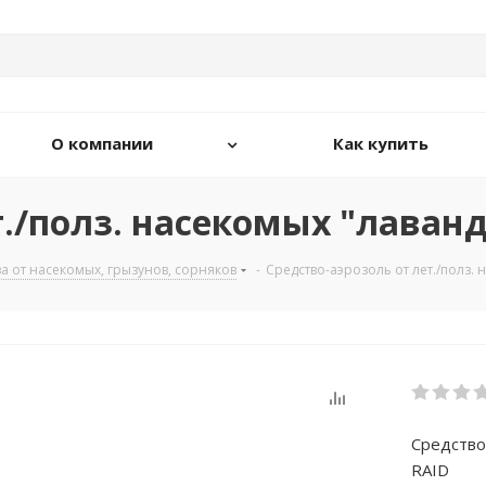
О компании
Как купить
т./полз. насекомых "лаванд
а от насекомых, грызунов, сорняков
-
Средство-аэрозоль от лет./полз. 
Средство
RAID