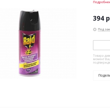
Подробне
394
р
Под за
Товара дав
момент Ваш
подтвержде
Подел