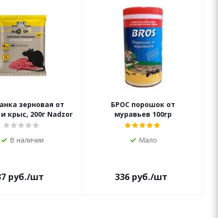
анка зерновая от
БРОС порошок от
 крыс, 200г Nadzor
муравьев 100гр
шки)
В наличии
Мало
37
руб.
/шт
336
руб.
/шт