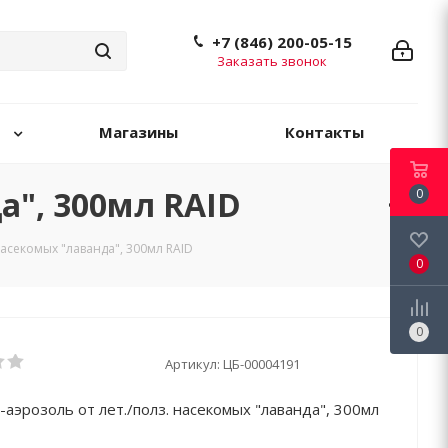
+7 (846) 200-05-15
Заказать звонок
Магазины
Контакты
а", 300мл RAID
0
насекомых "лаванда", 300мл RAID
0
0
Артикул:
ЦБ-00004191
-аэрозоль от лет./полз. насекомых "лаванда", 300мл