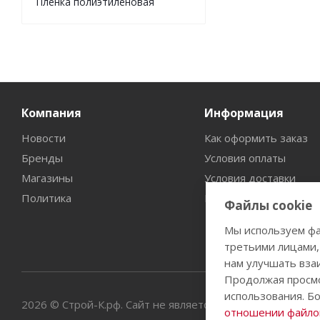
Пленка полиэтиленовая
Компания
Информация
Новости
Как оформить заказ
Бренды
Условия оплаты
Магазины
Условия доставки
Политика
Гарантия на товар
Файлы cookie
Мы используем фа
третьими лицами,
нам улучшать вза
Продолжая просмо
использования. Б
2026 © Строй-К.рф. Сайт не является публичной офертой
отношении файлов