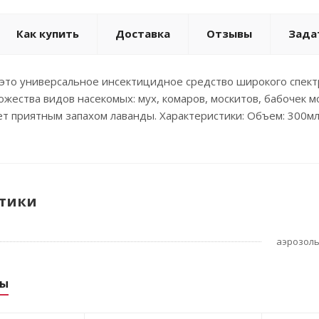
Как купить
Доставка
Отзывы
Зада
- это универсальное инсектицидное средство широкого спек
жества видов насекомых: мух, комаров, москитов, бабочек мол
т приятным запахом лаванды. Характеристики: Объем: 300мл
тики
аэрозол
ры