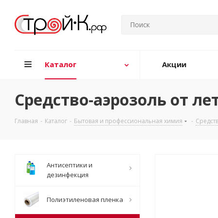
Каталог
Акции
Средство-аэрозоль от ле
Главная
-
Каталог
-
Бытовая и профессиональная химия
-
Средств
Антисептики и
дезинфекция
Полиэтиленовая пленка