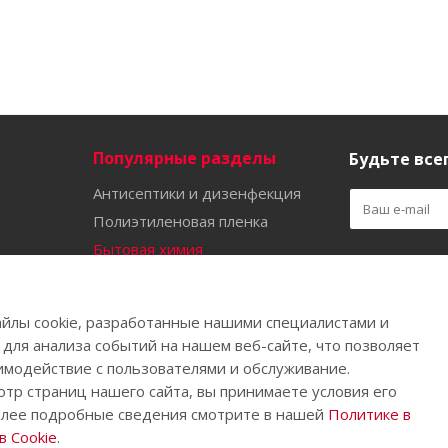
Популярные разделы
Будьте всег
Антисептики и дизенфекция
Полиэтиленовая пленка
Бытовая химия
Оставайтес
Садово-огородный инвентарь
Ручной инструмент
йлы cookie, разработанные нашими специалистами и
Бахилы
 для анализа событий на нашем веб-сайте, что позволяет
имодействие с пользователями и обслуживание.
тр страниц нашего сайта, вы принимаете условия его
олее подробные сведения смотрите в нашей
Политике в
.
 Cookie
.