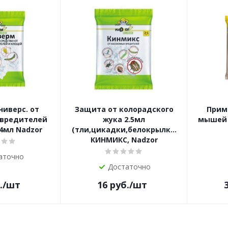
ниверс. от
Защита от колорадского
Прим
 вредителей
жука 2.5мл
мышей и
4мл Nadzor
(тли,цикадки,белокрылки,пьявица,бло
КИНМИКС, Nadzor
аточно
Достаточно
.
/шт
16
руб.
/шт