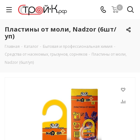
0
Пластины от моли, Nadzor (6шт/
уп)
Главная
-
Каталог
-
Бытовая и профессиональная химия
-
Средства от насекомых, грызунов, сорняков
-
Пластины от моли,
Nadzor (6шт/уп)