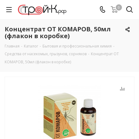
0
Концентрат ОТ КОМАРОВ, 50мл
(флакон в коробке)
Главная
-
Каталог
-
Бытовая и профессиональная химия
-
Средства от насекомых, грызунов, сорняков
-
Концентрат ОТ
КОМАРОВ, 50мл (флакон в коробке)