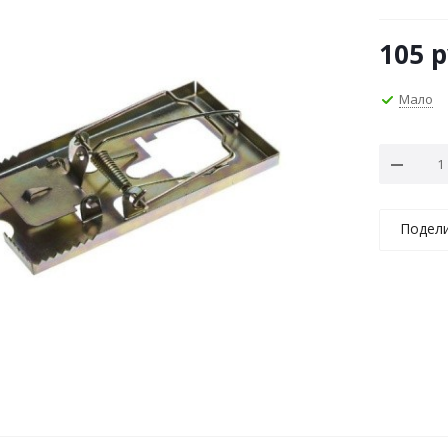
105
р
Мало
Подел