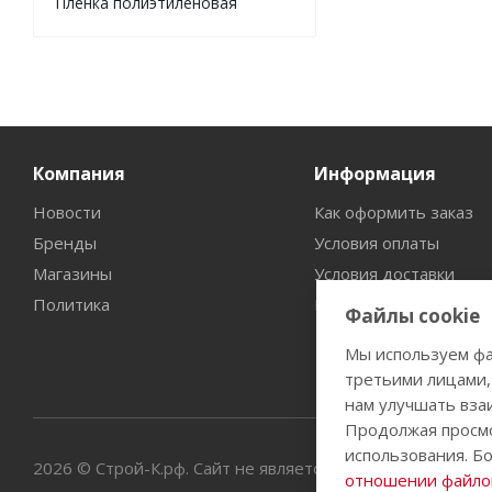
Пленка полиэтиленовая
Компания
Информация
Новости
Как оформить заказ
Бренды
Условия оплаты
Магазины
Условия доставки
Политика
Гарантия на товар
Файлы cookie
Мы используем фа
третьими лицами,
нам улучшать вза
Продолжая просмо
использования. Б
2026 © Строй-К.рф. Сайт не является публичной офертой
отношении файлов