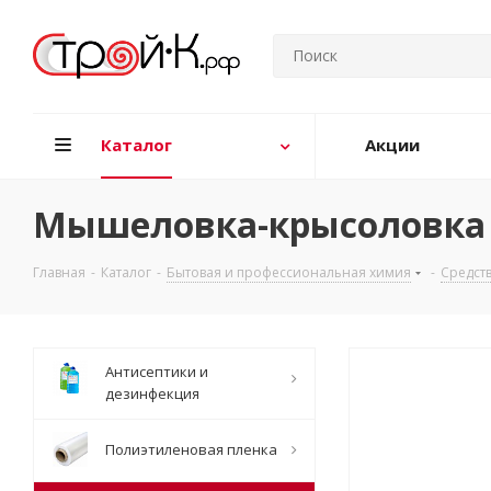
Каталог
Акции
Мышеловка-крысоловка м
Главная
-
Каталог
-
Бытовая и профессиональная химия
-
Средств
Антисептики и
дезинфекция
Полиэтиленовая пленка