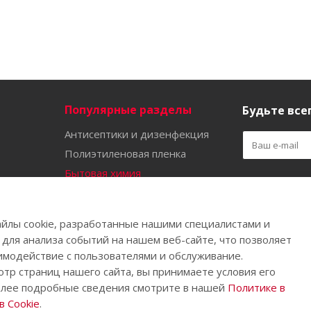
Популярные разделы
Будьте всег
Антисептики и дизенфекция
Полиэтиленовая пленка
Бытовая химия
Оставайтес
Садово-огородный инвентарь
Ручной инструмент
йлы cookie, разработанные нашими специалистами и
Бахилы
 для анализа событий на нашем веб-сайте, что позволяет
имодействие с пользователями и обслуживание.
тр страниц нашего сайта, вы принимаете условия его
олее подробные сведения смотрите в нашей
Политике в
.
 Cookie
.