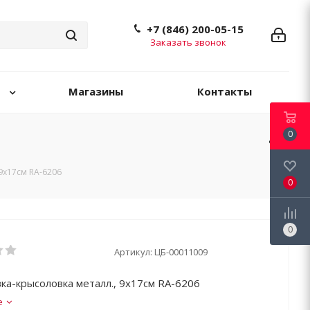
+7 (846) 200-05-15
Заказать звонок
Магазины
Контакты
0
9х17см RA-6206
0
0
Артикул:
ЦБ-00011009
а-крысоловка металл., 9х17см RA-6206
е