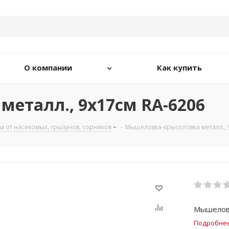
О компании
Как купить
еталл., 9х17см RA-6206
а от насекомых, грызунов, сорняков
-
Мышеловка-крысоловка металл., 
Мышеловк
Подробне