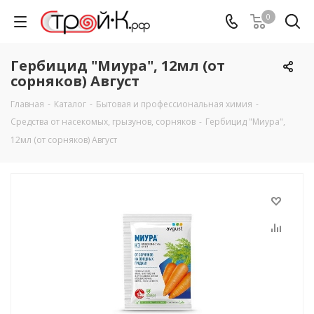
0
Гербицид "Миура", 12мл (от
сорняков) Август
Главная
-
Каталог
-
Бытовая и профессиональная химия
-
Средства от насекомых, грызунов, сорняков
-
Гербицид "Миура",
12мл (от сорняков) Август