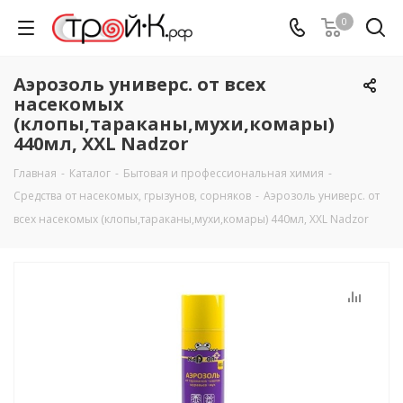
0
Аэрозоль универс. от всех
насекомых
(клопы,тараканы,мухи,комары)
440мл, XXL Nadzor
Главная
-
Каталог
-
Бытовая и профессиональная химия
-
Средства от насекомых, грызунов, сорняков
-
Аэрозоль универс. от
всех насекомых (клопы,тараканы,мухи,комары) 440мл, XXL Nadzor