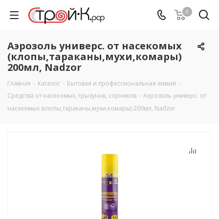
0
Аэрозоль универс. от насекомых
(клопы,тараканы,мухи,комары)
200мл, Nadzor
Главная
-
Каталог
-
Бытовая и профессиональная химия
-
Средства от насекомых, грызунов, сорняков
-
Аэрозоль универс. от
насекомых (клопы,тараканы,мухи,комары) 200мл, Nadzor