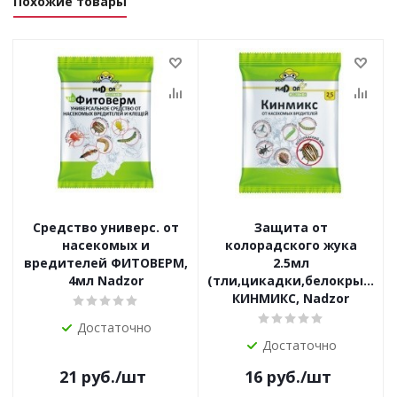
Похожие товары
Средство универс. от
Защита от
насекомых и
колорадского жука
вредителей ФИТОВЕРМ,
2.5мл
4мл Nadzor
(тли,цикадки,белокрылки,
КИНМИКС, Nadzor
Достаточно
Достаточно
21
руб.
/шт
16
руб.
/шт