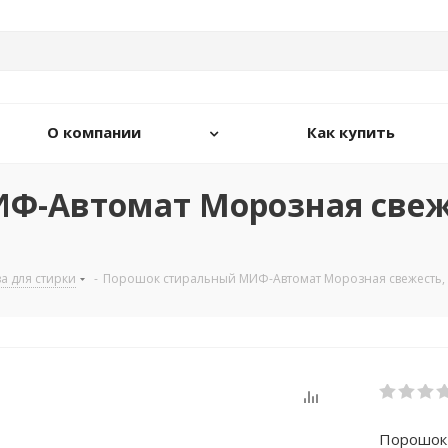
О компании
Как купить
-Автомат Морозная свежес
а для стирки
-
Порошок стиральный МИФ-Автомат Морозная свежесть, 40
Порошок 