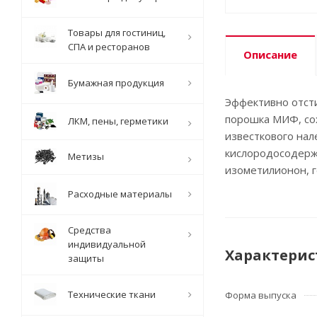
Товары для гостиниц,
СПА и ресторанов
Описание
Бумажная продукция
Эффективно отсти
порошка МИФ, со
ЛКМ, пены, герметики
известкового нал
кислородосодерж
Метизы
изометилионон, 
Расходные материалы
Средства
индивидуальной
Характерис
защиты
Технические ткани
Форма выпуска