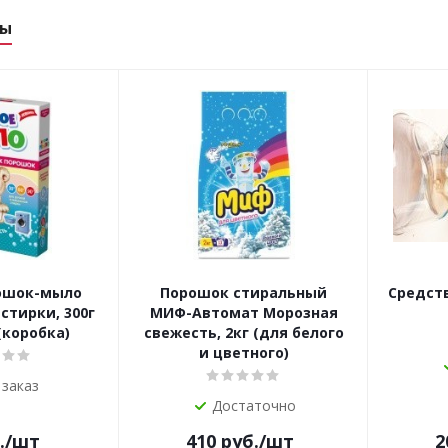
ры
ошок-мыло
Порошок стиральный
Средств
стирки, 300г
МИФ-Автомат Морозная
коробка)
свежесть, 2кг (для белого
и цветного)
 заказ
Достаточно
.
/шт
410
руб.
/шт
2