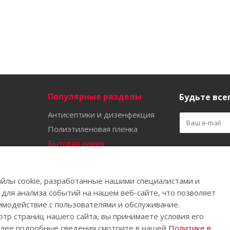
Популярные разделы
Будьте всег
Антисептики и дизенфекция
Полиэтиленовая пленка
Бытовая химия
Оставайтес
Садово-огородный инвентарь
Ручной инструмент
йлы cookie, разработанные нашими специалистами и
Бахилы
 для анализа событий на нашем веб-сайте, что позволяет
имодействие с пользователями и обслуживание.
тр страниц нашего сайта, вы принимаете условия его
олее подробные сведения смотрите в нашей
Политике в