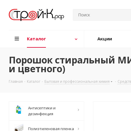
Каталог
Акции
Порошок стиральный МИФ
и цветного)
Главная
-
Каталог
-
Бытовая и профессиональная химия
-
Средств
Антисептики и
дезинфекция
Полиэтиленовая пленка