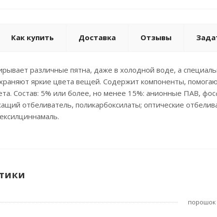
Как купить
Доставка
Отзывы
Зада
рывает различные пятна, даже в холодной воде, а специаль
храняют яркие цвета вещей. Содержит компоненты, помога
ета. Состав: 5% или более, но менее 15%: анионные ПАВ, фо
ащий отбеливатель, поликарбоксилаты; оптические отбелив
гексилциннамаль.
тики
порошок