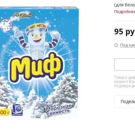
(для бело
Подробне
95
ру
Под за
Товара дав
момент Ваш
подтвержде
Подел